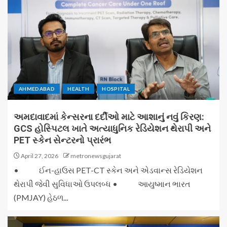
AHMEDABAD
HEALTH
HOSPITAL
અમદાવાદમાં કેન્સરના દર્દીઓ માટે આશાનું નવું કિરણ:
GCS હોસ્પિટલ ખાતે અત્યાધુનિક રેડિયેશન થેરાપી અને
PET સ્કેન સેન્ટરનો પ્રારંભ
April 27, 2026
metronewsgujarat
• ઈન-હાઉસ PET-CT સ્કેન અને એડવાન્સ રેડિયેશન
થેરાપી જેવી સુવિધાઓ ઉપલબ્ધ • આયુષ્માન ભારત
(PMJAY) હેઠળ...