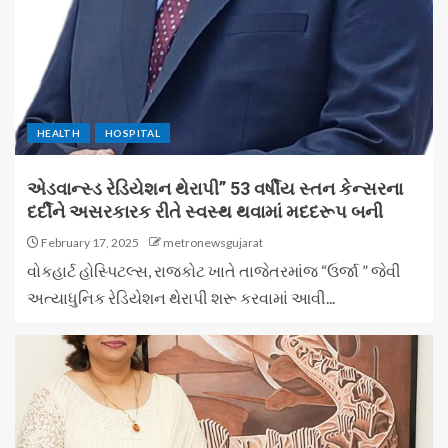
HEALTH
HOSPITAL
એડવાન્સ્ડ રેડિયેશન થેરાપી” 53 વર્ષીય સ્તન કેન્સરના
દર્દીને અસરકારક રીતે સ્વસ્થ થવામાં મદદરૂપ બની
February 17, 2025
metronewsgujarat
વોકહાર્ટ હોસ્પિટલ્સ, રાજકોટ ખાતે તાજેતરમાંજ “ઉર્જા ” જેવી
અત્યાધુનિક રેડિયેશન થેરાપી શરૂ કરવામાં આવી...