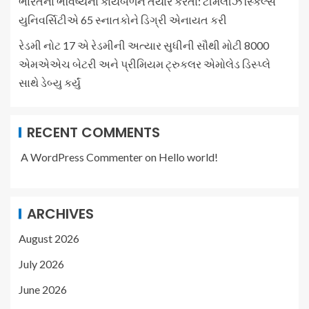
ભારતના ભવિષ્યના કાર્યબળને તૈયાર કરતાં: ટીમલીઝ સ્કિલ્સ
યુનિવર્સિટીએ 65 સ્નાતકોને ડિગ્રી એનાયત કરી
રેડમી નોટ 17 એ રેડમીની અત્યાર સુધીની સૌથી મોટી 8000
એમએએચ બેટરી અને પ્રીમિયમ ટ્રુકલર એમોલેડ ડિસ્પ્લે
સાથે ડેબ્યુ કર્યું
RECENT COMMENTS
A WordPress Commenter
on
Hello world!
ARCHIVES
August 2026
July 2026
June 2026