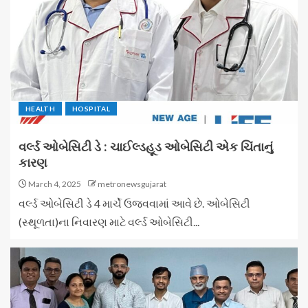
HEALTH
HOSPITAL
વર્લ્ડ ઓબેસિટી ડે : ચાઈલ્ડહૂડ ઓબેસિટી એક ચિંતાનું
કારણ
March 4, 2025
metronewsgujarat
વર્લ્ડ ઓબેસિટી ડે 4 માર્ચે ઉજવવામાં આવે છે. ઓબેસિટી
(સ્થૂળતા)ના નિવારણ માટે વર્લ્ડ ઓબેસિટી...