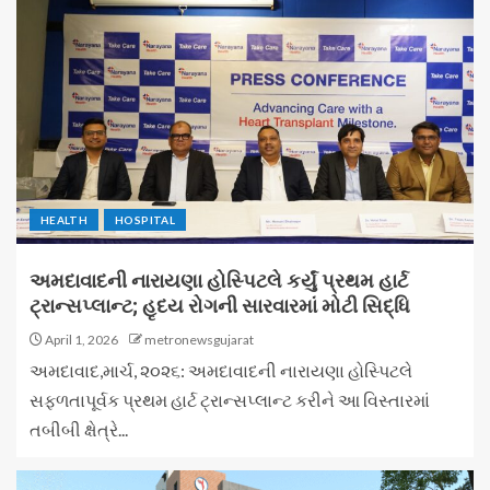
HEALTH
HOSPITAL
અમદાવાદની નારાયણા હોસ્પિટલે કર્યું પ્રથમ હાર્ટ
ટ્રાન્સપ્લાન્ટ; હૃદય રોગની સારવારમાં મોટી સિદ્ધિ
April 1, 2026
metronewsgujarat
અમદાવાદ,માર્ચ, ૨૦૨૬: અમદાવાદની નારાયણા હોસ્પિટલે
સફળતાપૂર્વક પ્રથમ હાર્ટ ટ્રાન્સપ્લાન્ટ કરીને આ વિસ્તારમાં
તબીબી ક્ષેત્રે...