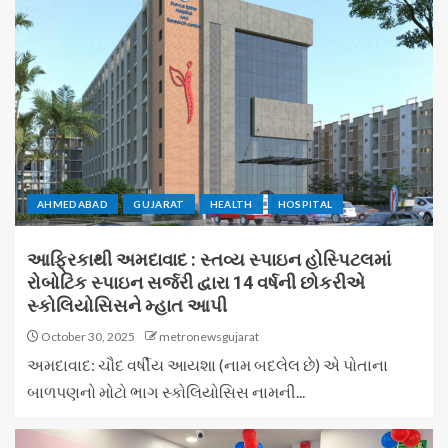
AHMEDABAD
GUJARAT
HEALTH
HOSPITAL
આફ્રિકાથી અમદાવાદ : સ્તવ્ય સ્પાઇન હોસ્પિટલમાં
રોબોટિક સ્પાઇન સર્જરી દ્વારા 14 વર્ષની છોકરીએ
સ્કોલિયોસિસને મ્હાત આપી
October 30, 2025
metronewsgujarat
અમદાવાદ: ચૌદ વર્ષીય આયશા (નામ બદલેલ છે) એ પોતાના
બાળપણનો મોટો ભાગ સ્કોલિયોસિસ નામની...