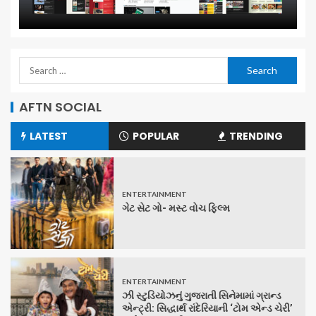
AFTN SOCIAL
LATEST
POPULAR
TRENDING
ENTERTAINMENT
ગેટ સેટ ગો- મસ્ટ વોચ ફિલ્મ
ENTERTAINMENT
ઝી સ્ટુડિયોઝનું ગુજરાતી સિનેમામાં ગ્રાન્ડ
એન્ટ્રી: સિદ્ધાર્થ રાંદેરિયાની ‘ટોમ એન્ડ ચેરી’