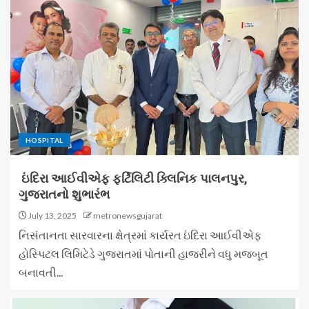
HOSPITAL
ઇંદિરા આઈવીએફ ફર્ટિલિટી ક્લિનિક પાલનપુર,
ગુજરાતનો શુભારંભ
July 13, 2025
metronewsgujarat
નિસંતાનતા સારવારના ક્ષેત્રમાં કાર્યરત ઇંદિરા આઈવીએફ
હોસ્પિટલ લિમિટેડે ગુજરાતમાં પોતાની હાજરીને વધુ મજબૂત
બનાવતી...