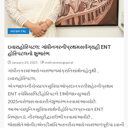
HOSPITAL
ઇવારાહોસ્પિટલ: ગાંધીનગરનીપ્રથમસર્વગ્રાહી ENT
હોસ્પિટલનો શુભારંભ
January 20, 2025
metronewsgujarat
ગાંધીનગરમાંઆરોગ્યસંભાળમાંક્રાંતિસાથેનાહેતુથી ,
ઇવારાહોસ્પિટલ,
એકજછતનીચેવ્યાપકસુવિધાઓપ્રદાનકરતીશહેરનીપ્રથમ
ENT સ્પેશિયાલિટીહોસ્પિટલે 19મીજાન્યુઆરી
2025નારોજસત્તાવારરીતેશુભારંભકરવામાંઆવ્યોછે.
આઅત્યાધુનિકસુવિધાસાથેનીહોસ્પિટલપ્રખ્યાત ENT
નિષ્ણાતડૉ. નીરજસૂરીદ્વારાઉભીકરવામાંઆવીછે ,
જેસાથેતેઓનીઇએનટીમાંવિશ્વસ્તરીયઆરોગ્યસંભાળપૂરીપાડવાનીકલ્