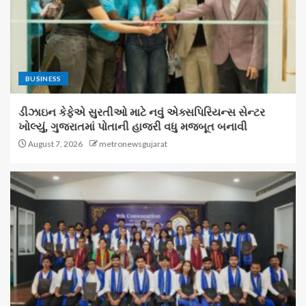
BUSINESS
ડીઝાઇન કેફેએ સુરતીઓ માટે નવું એક્સપિરિયન્સ સેન્ટર
ખોલ્યું, ગુજરાતમાં પોતાની હાજરી વધુ મજબૂત બનાવી
August 7, 2026
metronewsgujarat