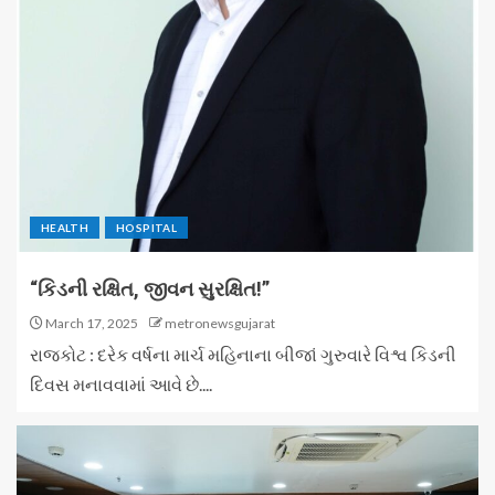
HEALTH
HOSPITAL
“કિડની રક્ષિત, જીવન સુરક્ષિત!”
March 17, 2025
metronewsgujarat
રાજકોટ : દરેક વર્ષના માર્ચ મહિનાના બીજાં ગુરુવારે વિશ્વ કિડની
દિવસ મનાવવામાં આવે છે....