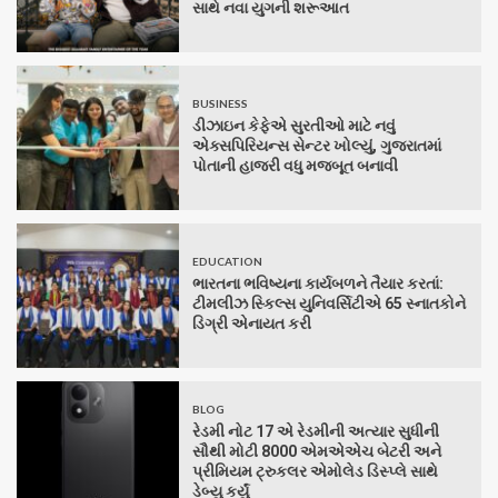
સાથે નવા યુગની શરૂઆત
BUSINESS
ડીઝાઇન કેફેએ સુરતીઓ માટે નવું
એક્સપિરિયન્સ સેન્ટર ખોલ્યું, ગુજરાતમાં
પોતાની હાજરી વધુ મજબૂત બનાવી
EDUCATION
ભારતના ભવિષ્યના કાર્યબળને તૈયાર કરતાં:
ટીમલીઝ સ્કિલ્સ યુનિવર્સિટીએ 65 સ્નાતકોને
ડિગ્રી એનાયત કરી
BLOG
રેડમી નોટ 17 એ રેડમીની અત્યાર સુધીની
સૌથી મોટી 8000 એમએએચ બેટરી અને
પ્રીમિયમ ટ્રુકલર એમોલેડ ડિસ્પ્લે સાથે
ડેબ્યુ કર્યું