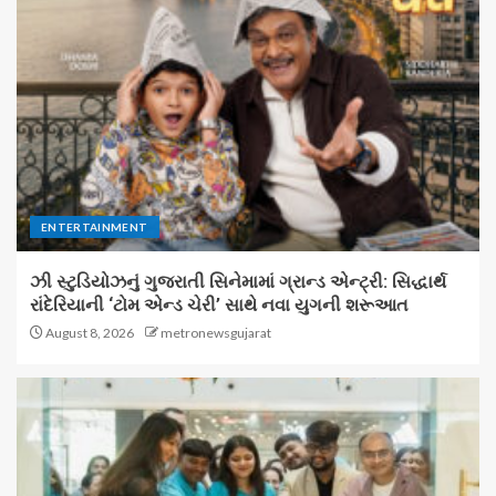
ENTERTAINMENT
ઝી સ્ટુડિયોઝનું ગુજરાતી સિનેમામાં ગ્રાન્ડ એન્ટ્રી: સિદ્ધાર્થ
રાંદેરિયાની ‘ટોમ એન્ડ ચેરી’ સાથે નવા યુગની શરૂઆત
August 8, 2026
metronewsgujarat