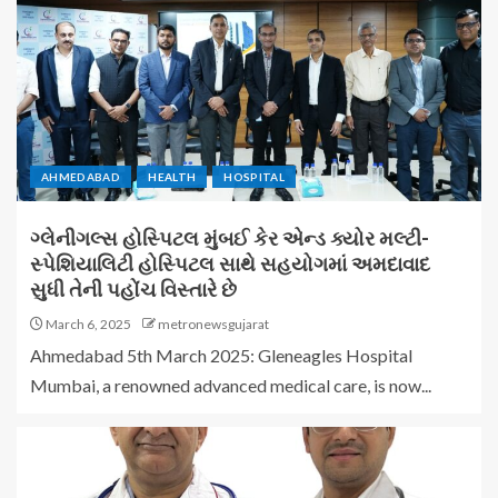
AHMEDABAD
HEALTH
HOSPITAL
ગ્લેનીગલ્સ હોસ્પિટલ મુંબઈ કેર એન્ડ ક્યોર મલ્ટી-
સ્પેશિયાલિટી હોસ્પિટલ સાથે સહયોગમાં અમદાવાદ
સુધી તેની પહોંચ વિસ્તારે છે
March 6, 2025
metronewsgujarat
Ahmedabad 5th March 2025: Gleneagles Hospital
Mumbai, a renowned advanced medical care, is now...