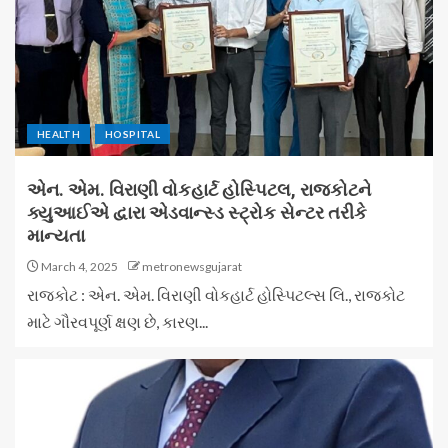
HEALTH
HOSPITAL
એન. એમ. વિરાણી વોકહાર્ટ હોસ્પિટલ, રાજકોટને
ક્યુઆઈએ દ્વારા એડવાન્સ્ડ સ્ટ્રોક સેન્ટર તરીકે
માન્યતા
March 4, 2025
metronewsgujarat
રાજકોટ : એન. એમ. વિરાણી વોકહાર્ટ હોસ્પિટલ્સ લિ., રાજકોટ
માટે ગૌરવપૂર્ણ ક્ષણ છે, કારણ...