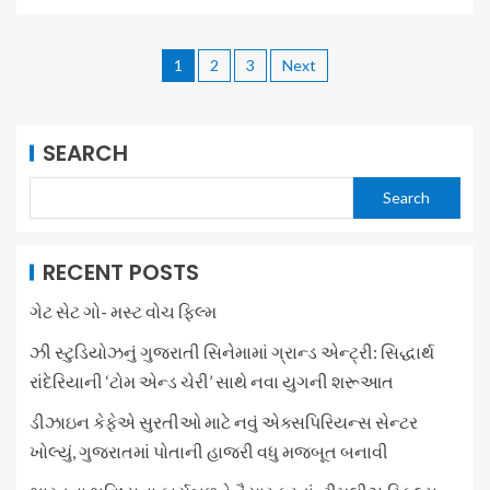
1
2
3
Next
SEARCH
Search
RECENT POSTS
ગેટ સેટ ગો- મસ્ટ વોચ ફિલ્મ
ઝી સ્ટુડિયોઝનું ગુજરાતી સિનેમામાં ગ્રાન્ડ એન્ટ્રી: સિદ્ધાર્થ
રાંદેરિયાની ‘ટોમ એન્ડ ચેરી’ સાથે નવા યુગની શરૂઆત
ડીઝાઇન કેફેએ સુરતીઓ માટે નવું એક્સપિરિયન્સ સેન્ટર
ખોલ્યું, ગુજરાતમાં પોતાની હાજરી વધુ મજબૂત બનાવી