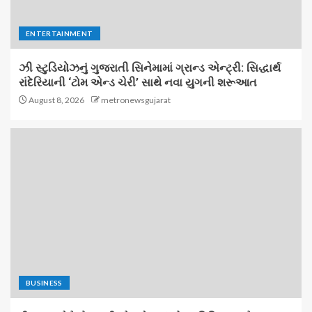
ENTERTAINMENT
ઝી સ્ટુડિયોઝનું ગુજરાતી સિનેમામાં ગ્રાન્ડ એન્ટ્રી: સિદ્ધાર્થ
રાંદેરિયાની ‘ટોમ એન્ડ ચેરી’ સાથે નવા યુગની શરૂઆત
August 8, 2026
metronewsgujarat
BUSINESS