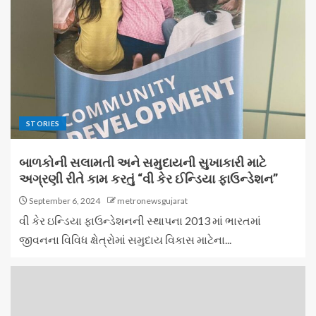
STORIES
બાળકોની સલામતી અને સમુદાયની સુખાકારી માટે
અગ્રણી રીતે કામ કરતું “વી કેર ઈન્ડિયા ફાઉન્ડેશન”
September 6, 2024
metronewsgujarat
વી કેર ઇન્ડિયા ફાઉન્ડેશનની સ્થાપના 2013 માં ભારતમાં
જીવનના વિવિધ ક્ષેત્રોમાં સમુદાય વિકાસ માટેના...