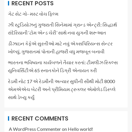
RECENT POSTS
ગેટ સેટ ગો- મસ્ટ વોચ ફિલ્મ
ઝી સ્ટુડિયોઝનું ગુજરાતી સિનેમામાં ગ્રાન્ડ એન્ટ્રી: સિદ્ધાર્થ
રાંદેરિયાની ‘ટોમ એન્ડ ચેરી’ સાથે નવા યુગની શરૂઆત
ડીઝાઇન કેફેએ સુરતીઓ માટે નવું એક્સપિરિયન્સ સેન્ટર
ખોલ્યું, ગુજરાતમાં પોતાની હાજરી વધુ મજબૂત બનાવી
ભારતના ભવિષ્યના કાર્યબળને તૈયાર કરતાં: ટીમલીઝ સ્કિલ્સ
યુનિવર્સિટીએ 65 સ્નાતકોને ડિગ્રી એનાયત કરી
રેડમી નોટ 17 એ રેડમીની અત્યાર સુધીની સૌથી મોટી 8000
એમએએચ બેટરી અને પ્રીમિયમ ટ્રુકલર એમોલેડ ડિસ્પ્લે
સાથે ડેબ્યુ કર્યું
RECENT COMMENTS
A WordPress Commenter
on
Hello world!