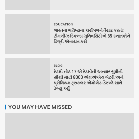
EDUCATION
ભારતના ભવિષ્યના કાર્યબળને તૈયાર કરતાં:
ટીમલીઝ સ્કિલ્સ યુનિવર્સિટીએ 65 સ્નાતકોને
ડિગ્રી એનાયત કરી
BLOG
રેડમી નોટ 17 એ રેડમીની અત્યાર સુધીની
સૌથી મોટી 8000 એમએએચ બેટરી અને
પ્રીમિયમ ટ્રુકલર એમોલેડ ડિસ્પ્લે સાથે
ડેબ્યુ કર્યું
YOU MAY HAVE MISSED