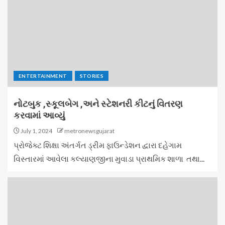
ENTERTAINMENT
STORIES
નોટબુક ,સ્કૂલબેગ ,અને સ્ટેશનરી કીટનું વિતરણ
કરવામાં આવ્યું
July 1, 2024
metronewsgujarat
પ્રોજેક્ટ શિક્ષા અંતર્ગત ડ્રીમ ફાઉન્ડેશન દ્વારા દહેગામ
વિસ્તારમાં આવેલા કલ્યાણજીના મુવાડા પ્રાથમિક શાળા તથા...