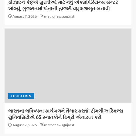
ડીઝાઇન કેફેએ સુરતીઓ માટે નવું એક્સપિરિયન્સ સેન્ટર
ખોલ્યું, ગુજરાતમાં પોતાની હાજરી વધુ મજબૂત બનાવી
August 7, 2026
metronewsgujarat
EDUCATION
ભારતના ભવિષ્યના કાર્યબળને તૈયાર કરતાં: ટીમલીઝ સ્કિલ્સ
યુનિવર્સિટીએ 65 સ્નાતકોને ડિગ્રી એનાયત કરી
August 7, 2026
metronewsgujarat