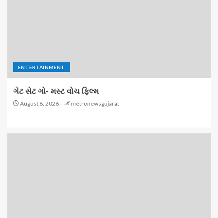
ENTERTAINMENT
ગેટ સેટ ગો- મસ્ટ વોચ ફિલ્મ
August 8, 2026
metronewsgujarat