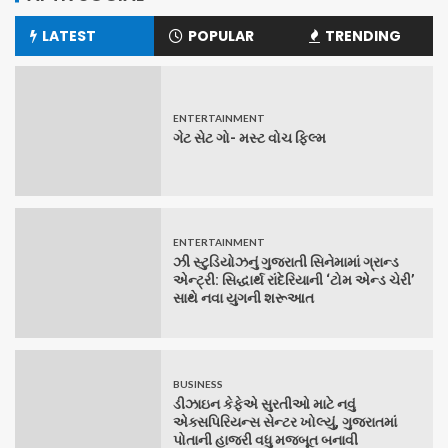
LATEST
POPULAR
TRENDING
ENTERTAINMENT
ગેટ સેટ ગો- મસ્ટ વોચ ફિલ્મ
ENTERTAINMENT
ઝી સ્ટુડિયોઝનું ગુજરાતી સિનેમામાં ગ્રાન્ડ
એન્ટ્રી: સિદ્ધાર્થ રાંદેરિયાની ‘ટોમ એન્ડ ચેરી’
સાથે નવા યુગની શરૂઆત
BUSINESS
ડીઝાઇન કેફેએ સુરતીઓ માટે નવું
એક્સપિરિયન્સ સેન્ટર ખોલ્યું, ગુજરાતમાં
પોતાની હાજરી વધુ મજબૂત બનાવી