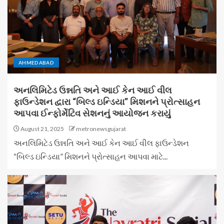
AHMEDABAD
અનલિમિટેડ ઉન્નતિ અને આઈ કેન આઈ વીલ
ફાઉન્ડેશન દ્વારા “બિલ્ડ ઇન્ડિયા” મિશનને પ્રોત્સાહન
આપવા ઈન્ફોર્મેટિવ સેશનનું આયોજન કરાયું
August 21, 2025
metronewsgujarat
અનલિમિટેડ ઉન્નતિ અને આઈ કેન આઈ વીલ ફાઉન્ડેશન
“બિલ્ડ ઇન્ડિયા” મિશનને પ્રોત્સાહન આપવા માટે...