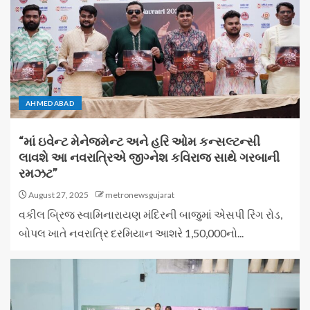
AHMEDABAD
“માં ઇવેન્ટ મેનેજમેન્ટ અને હરિ ઓમ કન્સલ્ટન્સી
લાવશે આ નવરાત્રિએ જીગ્નેશ કવિરાજ સાથે ગરબાની
રમઝટ”
August 27, 2025
metronewsgujarat
વકીલ બ્રિજ સ્વામિનારાયણ મંદિરની બાજુમાં એસપી રિંગ રોડ,
બોપલ ખાતે નવરાત્રિ દરમિયાન આશરે 1,50,000નો...