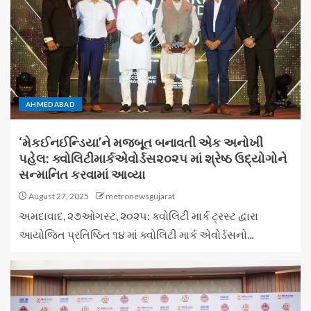
AHMEDABAD
‘મેકઈનઈન્ડિયા’ને મજબૂત બનાવતી એક અનોખી
પહેલ: ક્વોલિટીમાર્કએવોર્ડસ૨૦૨૫ માં શ્રેષ્ઠ ઉદ્યોગોને
સન્માનિત કરવામાં આવ્યા
August 27, 2025
metronewsgujarat
અમદાવાદ, ૨૭ઓગસ્ટ, ૨૦૨૫: ક્વોલિટી માર્ક ટ્રસ્ટ દ્વારા
આયોજિત પ્રતિષ્ઠિત ૧૪ માં ક્વોલિટી માર્ક એવોર્ડસનો...