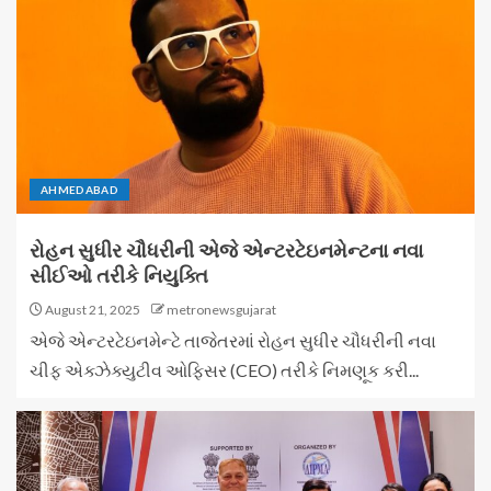
AHMEDABAD
રોહન સુધીર ચૌધરીની એજે એન્ટરટેઇનમેન્ટના નવા
સીઈઓ તરીકે નિયુક્તિ
August 21, 2025
metronewsgujarat
એજે એન્ટરટેઇનમેન્ટે તાજેતરમાં રોહન સુધીર ચૌધરીની નવા
ચીફ એક્ઝેક્યુટીવ ઓફિસર (CEO) તરીકે નિમણૂક કરી...