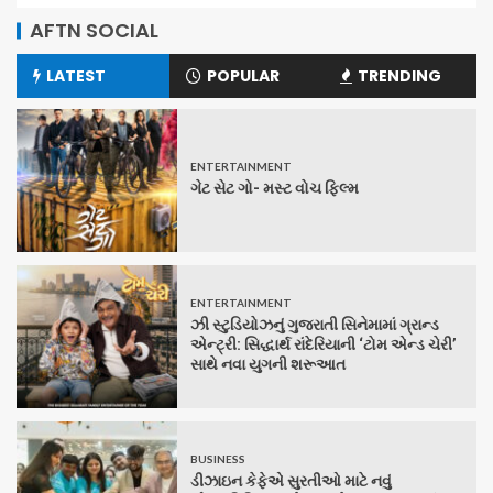
AFTN SOCIAL
LATEST
POPULAR
TRENDING
ENTERTAINMENT
ગેટ સેટ ગો- મસ્ટ વોચ ફિલ્મ
ENTERTAINMENT
ઝી સ્ટુડિયોઝનું ગુજરાતી સિનેમામાં ગ્રાન્ડ
એન્ટ્રી: સિદ્ધાર્થ રાંદેરિયાની ‘ટોમ એન્ડ ચેરી’
સાથે નવા યુગની શરૂઆત
BUSINESS
ડીઝાઇન કેફેએ સુરતીઓ માટે નવું