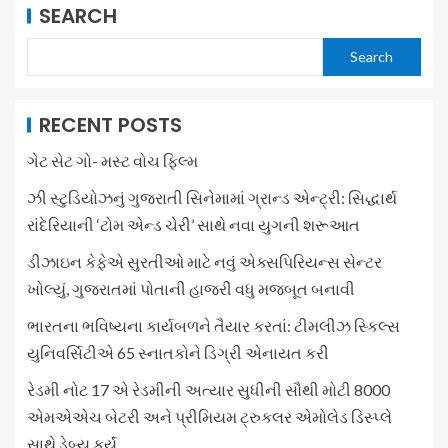
SEARCH
Search
RECENT POSTS
ગેટ સેટ ગો- મસ્ટ વોચ ફિલ્મ
ઝી સ્ટુડિયોઝનું ગુજરાતી સિનેમામાં ગ્રાન્ડ એન્ટ્રી: સિદ્ધાર્થ
રાંદેરિયાની ‘ટોમ એન્ડ ચેરી’ સાથે નવા યુગની શરૂઆત
ડીઝાઇન કેફેએ સુરતીઓ માટે નવું એક્સપિરિયન્સ સેન્ટર
ખોલ્યું, ગુજરાતમાં પોતાની હાજરી વધુ મજબૂત બનાવી
ભારતના ભવિષ્યના કાર્યબળને તૈયાર કરતાં: ટીમલીઝ સ્કિલ્સ
યુનિવર્સિટીએ 65 સ્નાતકોને ડિગ્રી એનાયત કરી
રેડમી નોટ 17 એ રેડમીની અત્યાર સુધીની સૌથી મોટી 8000
એમએએચ બેટરી અને પ્રીમિયમ ટ્રુકલર એમોલેડ ડિસ્પ્લે
સાથે ડેબ્યુ કર્યું