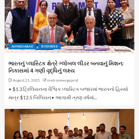
AHMEDABAD
BUSINESS
ભારતનું પ્લાસ્ટિક ક્ષેત્રે ગ્લોબલ લીડર બનવાનું મિશન:
નિકાસમાં 4 ગણી વૃદ્ધિનું લક્ષ્ય
August 21, 2025
metronewsgujarat
• $1.3 ટ્રિલિયનના વૈશ્વિક પ્લાસ્ટિક બજારમાં ભારતનો હિસ્સો
માત્ર $12.5 બિલિયન• આગામી ત્રણ વર્ષમાં...