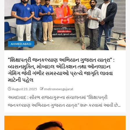
AHMEDABAD
“શિક્ષાપત્રી જનકલ્યાણ અભિયાન ગુજરાત યાત્રા” :
વ્યસનમુક્તિ, મોબાઇલ એડિક્શન તથા ઑનલાઇન
ગેમિંગ જેવી ગંભીર સમસ્યાઓ પ્રત્યે જાગૃતિ લાવવા
માટેની પહેલ
August 23, 2025
metronewsgujarat
અમદાવાદ : સૌરભ રાજ્યગુરૂના સંચાલનમાં “શિક્ષાપત્રી
જનકલ્યાણ અભિયાન ગુજરાત યાત્રા” શરૂ કરવામાં આવી છે...