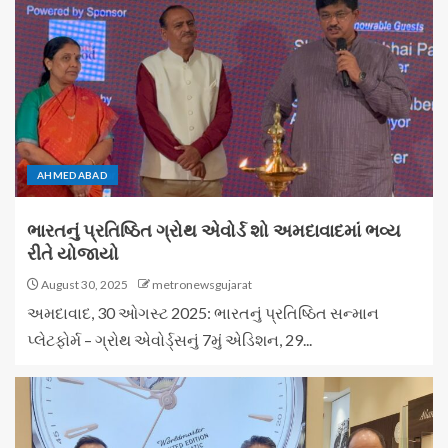
AHMEDABAD
ભારતનું પ્રતિષ્ઠિત ગ્રોથ એવોર્ડ શો અમદાવાદમાં ભવ્ય
રીતે યોજાયો
August 30, 2025
metronewsgujarat
અમદાવાદ, 30 ઓગસ્ટ 2025: ભારતનું પ્રતિષ્ઠિત સન્માન
પ્લેટફોર્મ – ગ્રોથ એવોર્ડ્સનું 7મું એડિશન, 29...