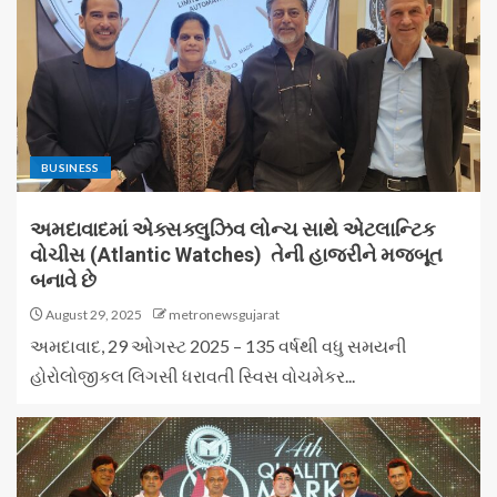
BUSINESS
અમદાવાદમાં એક્સક્લુઝિવ લોન્ચ સાથે એટલાન્ટિક
વોચીસ (Atlantic Watches) તેની હાજરીને મજબૂત
બનાવે છે
August 29, 2025
metronewsgujarat
અમદાવાદ, 29 ઓગસ્ટ 2025 – 135 વર્ષથી વધુ સમયની
હોરોલોજીકલ લિગસી ધરાવતી સ્વિસ વોચમેકર...