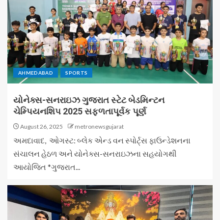
AHMEDABAD
SPORTS
યોનેક્સ-સનરાઇઝ ગુજરાત સ્ટેટ બેડમિન્ટન
ચેમ્પિયનશિપ 2025 સફળતાપૂર્વક પૂર્ણ
August 26, 2025
metronewsgujarat
અમદાવાદ, ઓગસ્ટ: બ્લેક એન્ડ વન સ્પોર્ટ્સ ફાઉન્ડેશનના
સંચાલન હેઠળ અને યોનેક્સ-સનરાઇઝના સહયોગથી
આયોજિત *ગુજરાત...