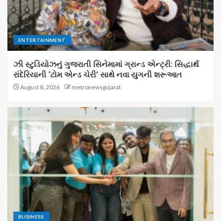
ENTERTAINMENT
ઝી સ્ટુડિયોઝનું ગુજરાતી સિનેમામાં ગ્રાન્ડ એન્ટ્રી: સિદ્ધાર્થ
રાંદેરિયાની ‘ટોમ એન્ડ ચેરી’ સાથે નવા યુગની શરૂઆત
August 8, 2026
metronewsgujarat
BUSINESS