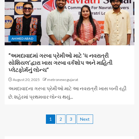
AHMEDABAD
“અમદાવાદમાં ગરબા પ્રેમીઓ માટે ‘ધ નવરાત્રી
સોશિયલ’દ્વારા ખાસ ગરબા વર્કશોપ અને માહિતી
પ્લેટફોર્મનું લોન્ચ”
August 20, 2025
metronewsgujarat
અમદાવાદના ગરબા પ્રેમીઓ માટે આ નવરાત્રી ખાસ બની રહી
છે. શહેરમાં પ્રથમવાર લોન્ચ થયું...
1
2
3
Next