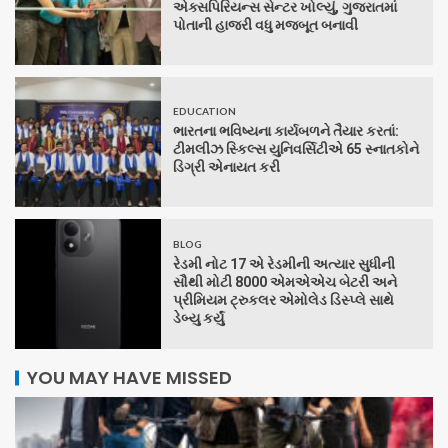
એક્સપિરિયન્સ સેન્ટર ખોલ્યું, ગુજરાતમાં
પોતાની હાજરી વધુ મજબૂત બનાવી
EDUCATION
ભારતના ભવિષ્યના કાર્યબળને તૈયાર કરતાં:
ટીમલીઝ સ્કિલ્સ યુનિવર્સિટીએ 65 સ્નાતકોને
ડિગ્રી એનાયત કરી
BLOG
રેડમી નોટ 17 એ રેડમીની અત્યાર સુધીની
સૌથી મોટી 8000 એમએએચ બેટરી અને
પ્રીમિયમ ટ્રુકલર એમોલેડ ડિસ્પ્લે સાથે
ડેબ્યુ કર્યું
YOU MAY HAVE MISSED