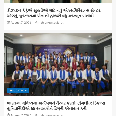
ડીઝાઇન કેફેએ સુરતીઓ માટે નવું એક્સપિરિયન્સ સેન્ટર
ખોલ્યું, ગુજરાતમાં પોતાની હાજરી વધુ મજબૂત બનાવી
August 7, 2026
metronewsgujarat
EDUCATION
ભારતના ભવિષ્યના કાર્યબળને તૈયાર કરતાં: ટીમલીઝ સ્કિલ્સ
યુનિવર્સિટીએ 65 સ્નાતકોને ડિગ્રી એનાયત કરી
August 7, 2026
metronewsgujarat