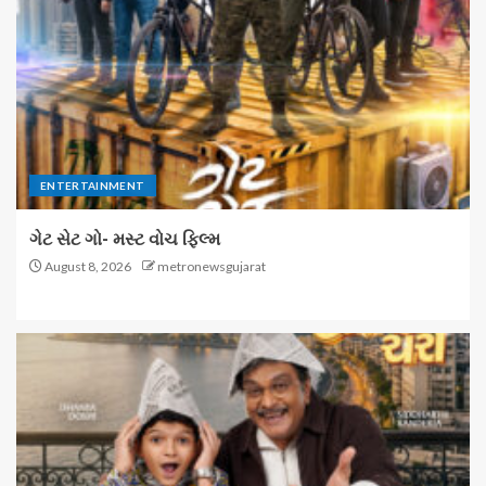
ENTERTAINMENT
ગેટ સેટ ગો- મસ્ટ વોચ ફિલ્મ
August 8, 2026
metronewsgujarat