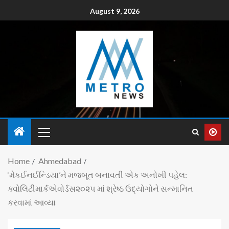
August 9, 2026
Home
Ahmedabad
‘મેકઈનઈન્ડિયા’ને મજબૂત બનાવતી એક અનોખી પહેલ:
ક્વોલિટીમાર્કએવોર્ડસ૨૦૨૫ માં શ્રેષ્ઠ ઉદ્યોગોને સન્માનિત
કરવામાં આવ્યા