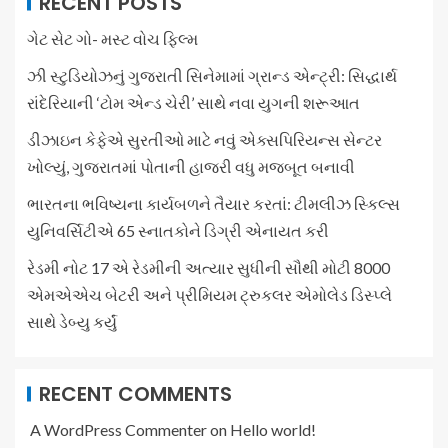
RECENT POSTS
ગેટ સેટ ગો- મસ્ટ વોચ ફિલ્મ
ઝી સ્ટુડિયોઝનું ગુજરાતી સિનેમામાં ગ્રાન્ડ એન્ટ્રી: સિદ્ધાર્થ
રાંદેરિયાની ‘ટોમ એન્ડ ચેરી’ સાથે નવા યુગની શરૂઆત
ડીઝાઇન કેફેએ સુરતીઓ માટે નવું એક્સપિરિયન્સ સેન્ટર
ખોલ્યું, ગુજરાતમાં પોતાની હાજરી વધુ મજબૂત બનાવી
ભારતના ભવિષ્યના કાર્યબળને તૈયાર કરતાં: ટીમલીઝ સ્કિલ્સ
યુનિવર્સિટીએ 65 સ્નાતકોને ડિગ્રી એનાયત કરી
રેડમી નોટ 17 એ રેડમીની અત્યાર સુધીની સૌથી મોટી 8000
એમએએચ બેટરી અને પ્રીમિયમ ટ્રુકલર એમોલેડ ડિસ્પ્લે
સાથે ડેબ્યુ કર્યું
RECENT COMMENTS
A WordPress Commenter
on
Hello world!