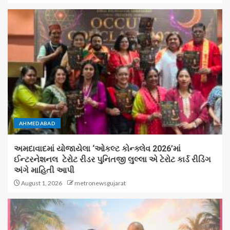
AHMEDABAD
અમદાવાદમાં યોજાયેલા ‘ઓકલ્ટ કોન્ક્લેવ 2026’માં
ઈન્ટરનેશનલ ટેરોટ રીડર પુનિતજી લુલ્લા એ ટેરોટ કાર્ડ રીડિંગ
અંગે માહિતી આપી
August 1, 2026
metronewsgujarat