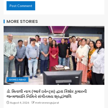
MORE STORIES
AHMEDABAD
ડો. મિતાલી નાગ (આર્ક ઇવેન્ટ્સ) દ્વારા કિશોર કુમારની
જન્મજયંતિ નિમિત્તે સંગીતમય શ્રદ્ધાંજલિ
August 4, 2026
metronewsgujarat