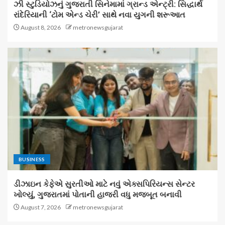
ઝી સ્ટુડિયોઝનું ગુજરાતી સિનેમામાં ગ્રાન્ડ એન્ટ્રી: સિદ્ધાર્થ
રાંદેરિયાની ‘ટોમ એન્ડ ચેરી’ સાથે નવા યુગની શરૂઆત
August 8, 2026
metronewsgujarat
BUSINESS
ડીઝાઇન કેફેએ સુરતીઓ માટે નવું એક્સપિરિયન્સ સેન્ટર
ખોલ્યું, ગુજરાતમાં પોતાની હાજરી વધુ મજબૂત બનાવી
August 7, 2026
metronewsgujarat