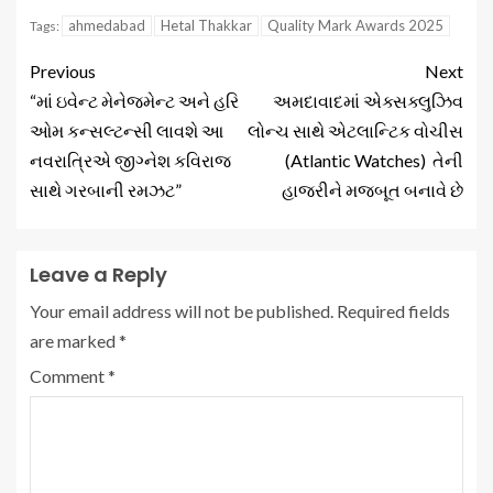
ahmedabad
Hetal Thakkar
Quality Mark Awards 2025
Tags:
Previous
Next
“માં ઇવેન્ટ મેનેજમેન્ટ અને હરિ
અમદાવાદમાં એક્સક્લુઝિવ
ઓમ કન્સલ્ટન્સી લાવશે આ
લોન્ચ સાથે એટલાન્ટિક વોચીસ
નવરાત્રિએ જીગ્નેશ કવિરાજ
(Atlantic Watches) તેની
સાથે ગરબાની રમઝટ”
હાજરીને મજબૂત બનાવે છે
Leave a Reply
Your email address will not be published.
Required fields
are marked
*
Comment
*