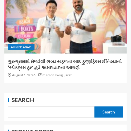
AHMEDABAD
ગુરુગ્રામમાં મેળવેલી ભવ્ય સફળતા બાદ ફુજીફિલ્મ ઈન્ડિયાનો
‘સ્પેક્ટ્રમ ટૂર’ હવે અમદાવાદના આંગણે
August 1, 2026
metronewsgujarat
SEARCH
Search