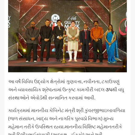
આ વર્ષે વિવિધ ઉદ્યોગ ક્ષેત્રોમાં ગુણવત્તા, નવીનતા, ટકાઉપણું
અને વ્યાવસાયિક શ્રેષ્ઠતામાં ઉત્કૃષ્ટ કામગીરી બદલ
૩૫
થી વધુ
સંસ્થાઓને એવોર્ડથી સન્માનિત કરવામાં આવી.
કાર્યક્રમમાં માનનીય કેબિનેટ મંત્રી શ્રી કુંવરજીભાઇબાવળિયા
(જળ સંસાધન, ખાદ્ય અને નાગરિક પુરવઠો વિભાગ) મુખ્ય
મહેમાન તરીકે ઉપસ્થિત રહ્યા.માનનીય વિશિષ્ટ મહેમાનતરીકે
શ્રી દિલીપભઈસંઘાણી (અધ્યક્ષ – ઈફ્કો) અને શ્રી