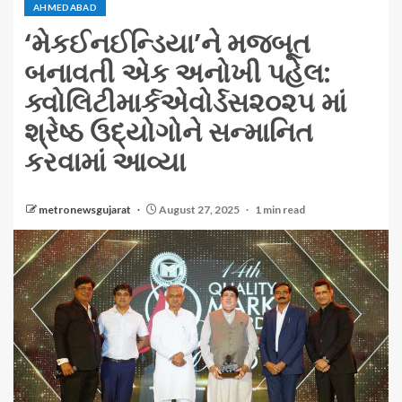
AHMEDABAD
‘મેકઈનઈન્ડિયા’ને મજબૂત
બનાવતી એક અનોખી પહેલ:
ક્વોલિટીમાર્કએવોર્ડસ૨૦૨૫ માં
શ્રેષ્ઠ ઉદ્યોગોને સન્માનિત
કરવામાં આવ્યા
metronewsgujarat
August 27, 2025
1 min read