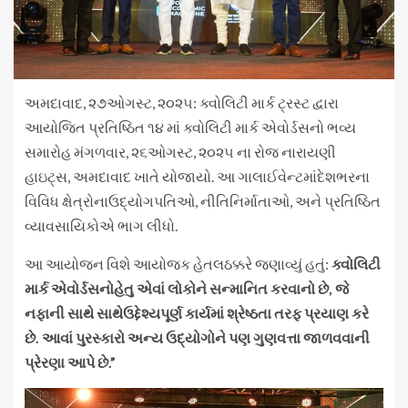
અમદાવાદ, ૨૭ઓગસ્ટ, ૨૦૨૫: ક્વોલિટી માર્ક ટ્રસ્ટ દ્વારા
આયોજિત પ્રતિષ્ઠિત ૧૪ માં ક્વોલિટી માર્ક એવોર્ડસનો ભવ્ય
સમારોહ મંગળવાર, ૨૬ઓગસ્ટ, ૨૦૨૫ ના રોજ નારાયણી
હાઇટ્સ, અમદાવાદ ખાતે યોજાયો. આ ગાલાઈવેન્ટમાંદેશભરના
વિવિધ ક્ષેત્રોનાઉદ્યોગપતિઓ, નીતિનિર્માતાઓ, અને પ્રતિષ્ઠિત
વ્યાવસાયિકોએ ભાગ લીધો.
આ આયોજન વિશે આયોજક હેતલઠક્કરે જણાવ્યું હતું:
ક્વોલિટી
માર્ક એવોર્ડસ
નોહેતુ એવાં લોકોને સન્માનિત કરવાનો છે,
જે
નફાની સાથે સાથેઉદ્દેશ્યપૂર્ણ કાર્યમાં શ્રેષ્ઠતા તરફ પ્રયાણ કરે
છે. આવાં પુરસ્કારો અન્ય ઉદ્યોગોને પણ ગુણવત્તા જાળવવાની
પ્રેરણા આપે છે.”