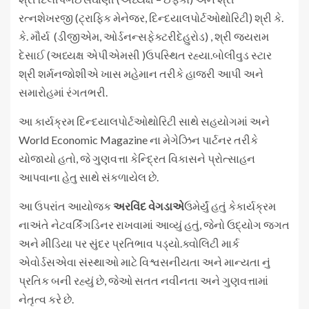
રત્નશેખરજી (ટ્રાફિક મેનેજર, દિન્દયાલપોર્ટઓથોરિટી) શ્રી કે.
કે. મૌર્ય (ડીજીએમ, ઓર્ડનન્સફેક્ટરીદેહુરોડ) , શ્રી જયરામ
દેસાઈ (અધ્યક્ષ એપીએમસી )ઉપસ્થિત રહ્યા.બોલીવુડ સ્ટાર
શ્રી શર્મનજોશીએ ખાસ મહેમાન તરીકે હાજરી આપી અને
સમારોહમાં રંગતભરી.
આ કાર્યક્રમ દિન્દયાલપોર્ટઓથોરિટી સાથે સહયોગમાં અને
World Economic Magazine ના મેગેઝિન પાર્ટનર તરીકે
યોજાયો હતો, જે ગુણવત્તા કેન્દ્રિત વિકાસને પ્રોત્સાહન
આપવાના હેતુ સાથે સંકળાયેલ છે.
આ ઉપરાંત આયોજક
અરવિંદ વેગડાએ
ઉમેર્યું હતું કેકાર્યક્રમ
નાઅંતે નેટવર્કિંગડિનર રાખવામાં આવ્યું હતું, જેનો ઉદ્યોગ જગત
અને મીડિયા પર સુંદર પ્રતિભાવ પડ્યો.ક્વોલિટી માર્ક
એવોર્ડસએવા સંસ્થાઓ માટે વિશ્વસનીયતા અને માન્યતા નું
પ્રતિક બની રહ્યું છે, જેઓ સતત નવીનતા અને ગુણવત્તામાં
નેતૃત્વ કરે છે.