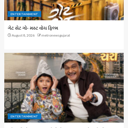
ENTERTAINMENT
ગેટ સેટ ગો- મસ્ટ વોચ ફિલ્મ
August 8, 2026
metronewsgujarat
ENTERTAINMENT