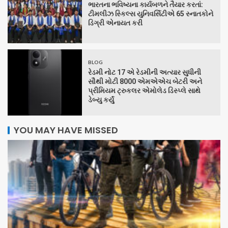
ભારતના ભવિષ્યના કાર્યબળને તૈયાર કરતાં:
ટીમલીઝ સ્કિલ્સ યુનિવર્સિટીએ 65 સ્નાતકોને
ડિગ્રી એનાયત કરી
BLOG
રેડમી નોટ 17 એ રેડમીની અત્યાર સુધીની
સૌથી મોટી 8000 એમએએચ બેટરી અને
પ્રીમિયમ ટ્રુકલર એમોલેડ ડિસ્પ્લે સાથે
ડેબ્યુ કર્યું
YOU MAY HAVE MISSED