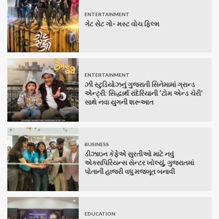
ENTERTAINMENT
ગેટ સેટ ગો- મસ્ટ વોચ ફિલ્મ
ENTERTAINMENT
ઝી સ્ટુડિયોઝનું ગુજરાતી સિનેમામાં ગ્રાન્ડ
એન્ટ્રી: સિદ્ધાર્થ રાંદેરિયાની ‘ટોમ એન્ડ ચેરી’
સાથે નવા યુગની શરૂઆત
BUSINESS
ડીઝાઇન કેફેએ સુરતીઓ માટે નવું
એક્સપિરિયન્સ સેન્ટર ખોલ્યું, ગુજરાતમાં
પોતાની હાજરી વધુ મજબૂત બનાવી
EDUCATION