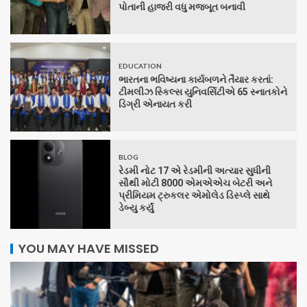
પોતાની હાજરી વધુ મજબૂત બનાવી
EDUCATION
ભારતના ભવિષ્યના કાર્યબળને તૈયાર કરતાં:
ટીમલીઝ સ્કિલ્સ યુનિવર્સિટીએ 65 સ્નાતકોને
ડિગ્રી એનાયત કરી
BLOG
રેડમી નોટ 17 એ રેડમીની અત્યાર સુધીની
સૌથી મોટી 8000 એમએએચ બેટરી અને
પ્રીમિયમ ટ્રુકલર એમોલેડ ડિસ્પ્લે સાથે
ડેબ્યુ કર્યું
YOU MAY HAVE MISSED