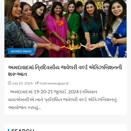
AHMEDABAD
અમદાવાદમાં ત્રિદિવસીય જ્વેલરી વર્લ્ડ એક્ઝિબિશનની
શરૂઆત
July 23, 2024
metronewsgujarat
અમદાવાદમાં 19-20-21 જુલાઈ, 2024 દરમિયાન
વાયએમસીએ ખાતે પ્રતિષ્ઠિત જ્વેલરી વર્લ્ડ એક્ઝિબિશનનું
આયોજન કરાયું...