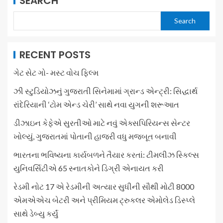
SEARCH
Search
RECENT POSTS
ગેટ સેટ ગો- મસ્ટ વોચ ફિલ્મ
ઝી સ્ટુડિયોઝનું ગુજરાતી સિનેમામાં ગ્રાન્ડ એન્ટ્રી: સિદ્ધાર્થ
રાંદેરિયાની ‘ટોમ એન્ડ ચેરી’ સાથે નવા યુગની શરૂઆત
ડીઝાઇન કેફેએ સુરતીઓ માટે નવું એક્સપિરિયન્સ સેન્ટર
ખોલ્યું, ગુજરાતમાં પોતાની હાજરી વધુ મજબૂત બનાવી
ભારતના ભવિષ્યના કાર્યબળને તૈયાર કરતાં: ટીમલીઝ સ્કિલ્સ
યુનિવર્સિટીએ 65 સ્નાતકોને ડિગ્રી એનાયત કરી
રેડમી નોટ 17 એ રેડમીની અત્યાર સુધીની સૌથી મોટી 8000
એમએએચ બેટરી અને પ્રીમિયમ ટ્રુકલર એમોલેડ ડિસ્પ્લે
સાથે ડેબ્યુ કર્યું