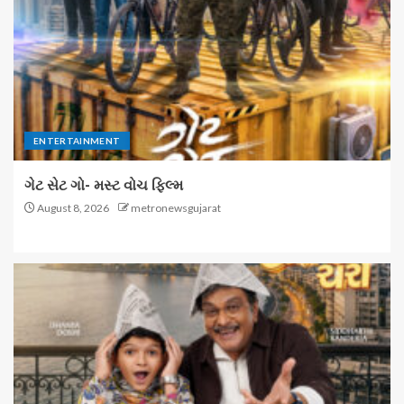
ENTERTAINMENT
ગેટ સેટ ગો- મસ્ટ વોચ ફિલ્મ
August 8, 2026
metronewsgujarat