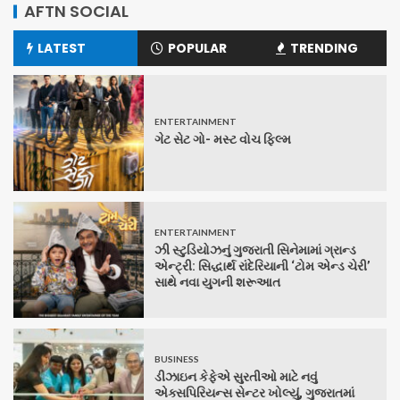
AFTN SOCIAL
LATEST
POPULAR
TRENDING
ENTERTAINMENT
ગેટ સેટ ગો- મસ્ટ વોચ ફિલ્મ
ENTERTAINMENT
ઝી સ્ટુડિયોઝનું ગુજરાતી સિનેમામાં ગ્રાન્ડ
એન્ટ્રી: સિદ્ધાર્થ રાંદેરિયાની ‘ટોમ એન્ડ ચેરી’
સાથે નવા યુગની શરૂઆત
BUSINESS
ડીઝાઇન કેફેએ સુરતીઓ માટે નવું
એક્સપિરિયન્સ સેન્ટર ખોલ્યું, ગુજરાતમાં