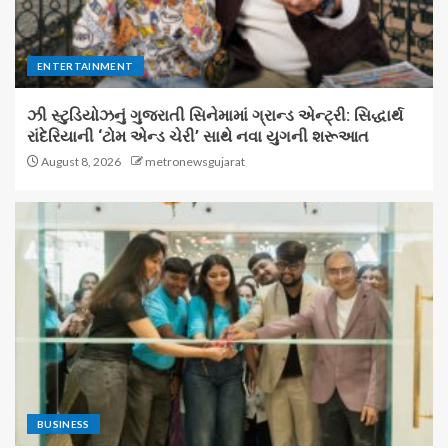
ENTERTAINMENT
ઝી સ્ટુડિયોઝનું ગુજરાતી સિનેમામાં ગ્રાન્ડ એન્ટ્રી: સિદ્ધાર્થ
રાંદેરિયાની ‘ટોમ એન્ડ ચેરી’ સાથે નવા યુગની શરૂઆત
August 8, 2026
metronewsgujarat
BUSINESS