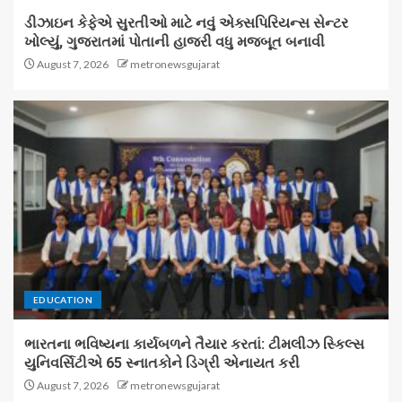
ડીઝાઇન કેફેએ સુરતીઓ માટે નવું એક્સપિરિયન્સ સેન્ટર
ખોલ્યું, ગુજરાતમાં પોતાની હાજરી વધુ મજબૂત બનાવી
August 7, 2026
metronewsgujarat
EDUCATION
ભારતના ભવિષ્યના કાર્યબળને તૈયાર કરતાં: ટીમલીઝ સ્કિલ્સ
યુનિવર્સિટીએ 65 સ્નાતકોને ડિગ્રી એનાયત કરી
August 7, 2026
metronewsgujarat