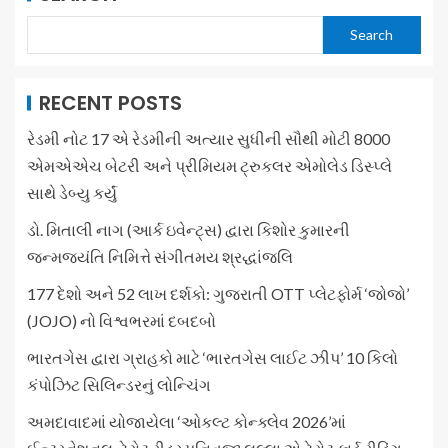
Search
RECENT POSTS
રેડમી નોટ 17 એ રેડમીની અત્યાર સુધીની સૌથી મોટી 8000
એમએએચ બેટરી અને પ્રીમિયમ ટ્રુકલર એમોલેડ ડિસ્પ્લે
સાથે ડેબ્યુ કર્યું
ડો. મિતાલી નાગ (આર્ક ઇવેન્ટ્સ) દ્વારા કિશોર કુમારની
જન્મજયંતિ નિમિત્તે સંગીતમય શ્રદ્ધાંજલિ
177 દેશો અને 52 લાખ દર્શકો: ગુજરાતી OTT પ્લેટફોર્મ ‘જોજો’
(JOJO) નો વિશ્વભરમાં દબદબો
ભારતગેસ દ્વારા ગ્રાહકો માટે ‘ભારતગેસ લાઈટ ઝીપ’ 10 કિલો
કંપોઝિટ સિલિન્ડરનું લોન્ચિંગ
અમદાવાદમાં યોજાયેલા ‘ઓકલ્ટ કોન્ક્લેવ 2026’માં