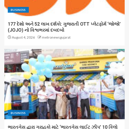
BUSINESS
177 દેશો અને 52 લાખ દર્શકો: ગુજરાતી OTT પ્લેટફોર્મ ‘જોજો’
(JOJO) નો વિશ્વભરમાં દબદબો
August 4, 2026
metronewsgujarat
BUSINESS
ભારતગેસ દ્વારા ગ્રાહકો માટે ‘ભારતગેસ લાઈટ ઝીપ’ 10 કિલો