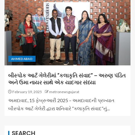
AHMEDABAD
બીસ્પોક આર્ટ ગેલેરીમાં “કલાકૃતિ સંવાદ” – અરુણ પંડિત
અને ઉમા નાયર સાથે એક યાદગાર સંધ્યા
February 19, 2025
metronewsgujarat
અમદાવાદ, 15 ફેબ્રુઆરી 2025 – અમદાવાદની પ્રખ્યાત
બીસ્પોક આર્ટ ગેલેરી દ્વારા શનિવારે “કલાકૃતિ સંવાદ”નું...
SEARCH