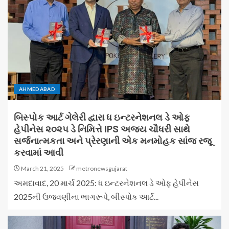
AHMEDABAD
બિસ્પોક આર્ટ ગેલેરી દ્વારા ધ ઇન્ટરનેશનલ ડે ઓફ
હેપીનેસ ૨૦૨૫ ડે નિમિત્તે IPS અજય ચૌધરી સાથે
સર્જનાત્મકતા અને પ્રેરણાની એક મનમોહક સાંજ રજૂ
કરવામાં આવી
March 21, 2025
metronewsgujarat
અમદાવાદ, 20 માર્ચ 2025: ધ ઇન્ટરનેશનલ ડે ઓફ હેપીનેસ
2025ની ઉજવણીના ભાગરૂપે, બીસ્પોક આર્ટ...