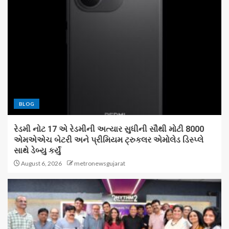
BLOG
રેડમી નોટ 17 એ રેડમીની અત્યાર સુધીની સૌથી મોટી 8000
એમએએચ બેટરી અને પ્રીમિયમ ટ્રુકલર એમોલેડ ડિસ્પ્લે
સાથે ડેબ્યુ કર્યું
August 6, 2026
metronewsgujarat