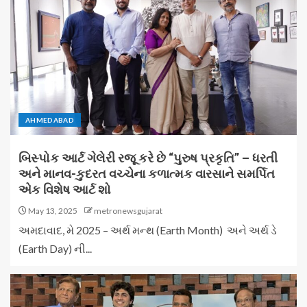
AHMEDABAD
બિસ્પોક આર્ટ ગેલેરી રજૂ કરે છે “પુરુષ પ્રકૃતિ” – ધરતી
અને માનવ-કુદરત વચ્ચેના કળાત્મક વારસાને સમર્પિત
એક વિશેષ આર્ટ શો
May 13, 2025
metronewsgujarat
અમદાવાદ, મે 2025 – અર્થ મન્થ (Earth Month) અને અર્થ ડે
(Earth Day) ની...