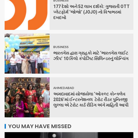
BUSINESS
177 દેશો અને 52 લાખ દર્શકો: ગુજરાતી OTT
પ્લેટફોર્મ ‘જોજો’ (JOJO) નો વિશ્વભરમાં
દબદબો
BUSINESS
ભારતગેસ દ્વારા ગ્રાહકો માટે ‘ભારતગેસ લાઈટ
ઝીપ’ 10 કિલો કંપોઝિટ સિલિન્ડરનું લોન્ચિંગ
AHMEDABAD
અમદાવાદમાં યોજાયેલા ‘ઓકલ્ટ કોન્ક્લેવ
2026’માં ઈન્ટરનેશનલ ટેરોટ રીડર પુનિતજી
લુલ્લા એ ટેરોટ કાર્ડ રીડિંગ અંગે માહિતી આપી
YOU MAY HAVE MISSED