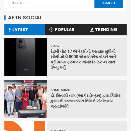
AFTN SOCIAL
LATEST
POPULAR
TRENDING
BLOG
રેડમી નોટ 17 એ રેડમીની અત્યાર સુધીની
સૌથી મોટી 8000 એમએએચ બેટરી અને
પ્રીમિયમ ટ્રુકલર એમોલેડ ડિસ્પ્લે સાથે
ડેબ્યુ કર્યું
AHMEDABAD
ડો. મિતાલી નાગ (આર્ક ઇવેન્ટ્સ) દ્વારા કિશોર
કુમારની જન્મજયંતિ નિમિત્તે સંગીતમય
શ્રદ્ધાંજલિ