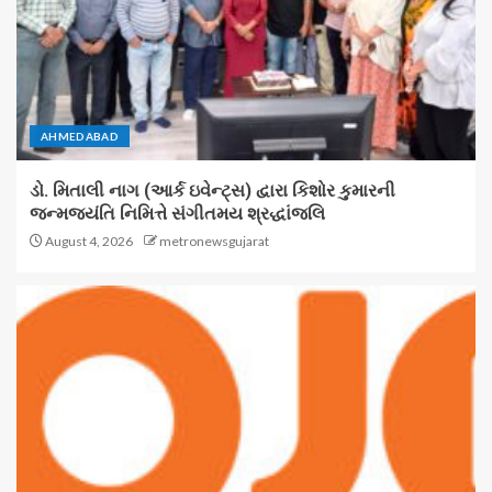
AHMEDABAD
ડો. મિતાલી નાગ (આર્ક ઇવેન્ટ્સ) દ્વારા કિશોર કુમારની
જન્મજયંતિ નિમિત્તે સંગીતમય શ્રદ્ધાંજલિ
August 4, 2026
metronewsgujarat