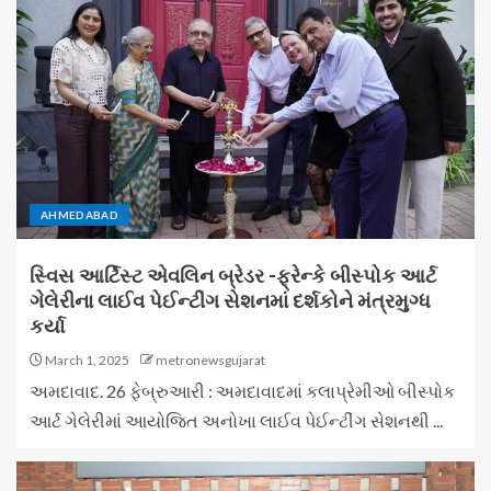
AHMEDABAD
સ્વિસ આર્ટિસ્ટ એવલિન બ્રેડર -ફ્રેન્કે બીસ્પોક આર્ટ
ગેલેરીના લાઈવ પેઈન્ટીંગ સેશનમાં દર્શકોને મંત્રમુગ્ધ
કર્યા
March 1, 2025
metronewsgujarat
અમદાવાદ. 26 ફેબ્રુઆરી : અમદાવાદમાં કલાપ્રેમીઓ બીસ્પોક
આર્ટ ગેલેરીમાં આયોજિત અનોખા લાઈવ પેઈન્ટીંગ સેશનથી ...