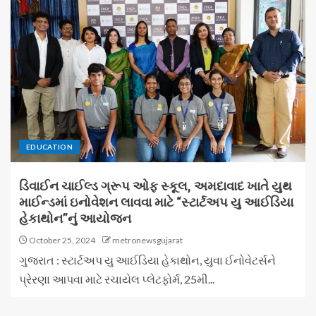
EDUCATION
ડિવાઈન ચાઈલ્ડ ગ્રૂપ ઓફ સ્કૂલ, અમદાવાદ ખાતે યુથ
માઈન્ડમાં ઇનોવેશન લાવવા માટે “સ્ટાર્ટઅપ યુ આઈડિયા
હેકાથોન”નું આયોજન
October 25, 2024
metronewsgujarat
ગુજરાત : સ્ટાર્ટઅપ યુ આઈડિયા હેકાથોન, યુવા ઈનોવેટર્સને
પ્રેરણા આપવા માટે રચાયેલ પ્લેટફોર્મ, 25મી...