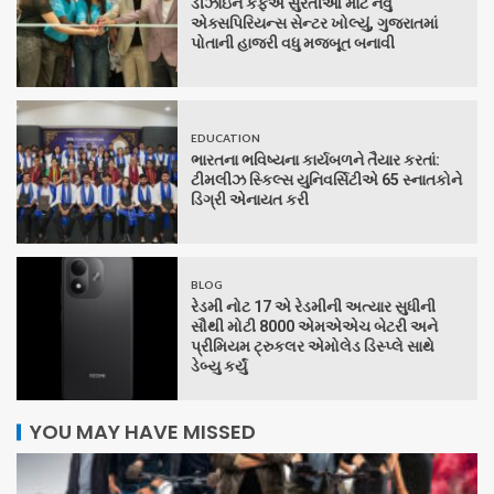
ડીઝાઇન કેફેએ સુરતીઓ માટે નવું
એક્સપિરિયન્સ સેન્ટર ખોલ્યું, ગુજરાતમાં
પોતાની હાજરી વધુ મજબૂત બનાવી
EDUCATION
ભારતના ભવિષ્યના કાર્યબળને તૈયાર કરતાં:
ટીમલીઝ સ્કિલ્સ યુનિવર્સિટીએ 65 સ્નાતકોને
ડિગ્રી એનાયત કરી
BLOG
રેડમી નોટ 17 એ રેડમીની અત્યાર સુધીની
સૌથી મોટી 8000 એમએએચ બેટરી અને
પ્રીમિયમ ટ્રુકલર એમોલેડ ડિસ્પ્લે સાથે
ડેબ્યુ કર્યું
YOU MAY HAVE MISSED