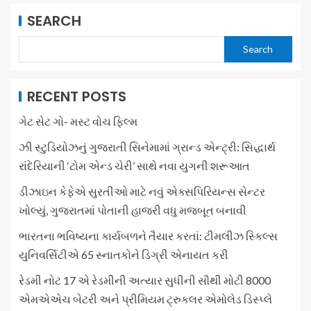
SEARCH
Search
RECENT POSTS
ગેટ સેટ ગો- મસ્ટ વોચ ફિલ્મ
ઝી સ્ટુડિયોઝનું ગુજરાતી સિનેમામાં ગ્રાન્ડ એન્ટ્રી: સિદ્ધાર્થ
રાંદેરિયાની ‘ટોમ એન્ડ ચેરી’ સાથે નવા યુગની શરૂઆત
ડીઝાઇન કેફેએ સુરતીઓ માટે નવું એક્સપિરિયન્સ સેન્ટર
ખોલ્યું, ગુજરાતમાં પોતાની હાજરી વધુ મજબૂત બનાવી
ભારતના ભવિષ્યના કાર્યબળને તૈયાર કરતાં: ટીમલીઝ સ્કિલ્સ
યુનિવર્સિટીએ 65 સ્નાતકોને ડિગ્રી એનાયત કરી
રેડમી નોટ 17 એ રેડમીની અત્યાર સુધીની સૌથી મોટી 8000
એમએએચ બેટરી અને પ્રીમિયમ ટ્રુકલર એમોલેડ ડિસ્પ્લે