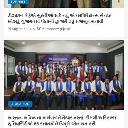
BUSINESS
ડીઝાઇન કેફેએ સુરતીઓ માટે નવું એક્સપિરિયન્સ સેન્ટર
ખોલ્યું, ગુજરાતમાં પોતાની હાજરી વધુ મજબૂત બનાવી
August 7, 2026
metronewsgujarat
EDUCATION
ભારતના ભવિષ્યના કાર્યબળને તૈયાર કરતાં: ટીમલીઝ સ્કિલ્સ
યુનિવર્સિટીએ 65 સ્નાતકોને ડિગ્રી એનાયત કરી