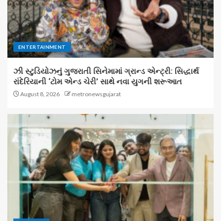
ENTERTAINMENT
ઝી સ્ટુડિયોઝનું ગુજરાતી સિનેમામાં ગ્રાન્ડ એન્ટ્રી: સિદ્ધાર્થ
રાંદેરિયાની ‘ટોમ એન્ડ ચેરી’ સાથે નવા યુગની શરૂઆત
August 8, 2026
metronewsgujarat