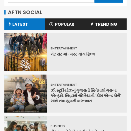
AFTN SOCIAL
LATEST
POPULAR
TRENDING
ENTERTAINMENT
ગેટ સેટ ગો- મસ્ટ વોચ ફિલ્મ
ENTERTAINMENT
ઝી સ્ટુડિયોઝનું ગુજરાતી સિનેમામાં ગ્રાન્ડ
એન્ટ્રી: સિદ્ધાર્થ રાંદેરિયાની ‘ટોમ એન્ડ ચેરી’
સાથે નવા યુગની શરૂઆત
BUSINESS