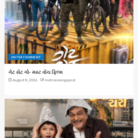
ENTERTAINMENT
ગેટ સેટ ગો- મસ્ટ વોચ ફિલ્મ
August 8, 2026
metronewsgujarat