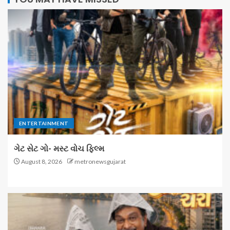
ENTERTAINMENT
ગેટ સેટ ગો- મસ્ટ વોચ ફિલ્મ
August 8, 2026
metronewsgujarat