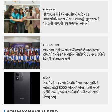
BUSINESS
ડીઝાઇન કેફેએ સુરતીઓ માટે નવું
એક્સપિરિયન્સ સેન્ટર ખોલ્યું, ગુજરાતમાં
પોતાની હાજરી વધુ મજબૂત બનાવી
EDUCATION
ભારતના ભવિષ્યના કાર્યબળને તૈયાર કરતાં:
ટીમલીઝ સ્કિલ્સ યુનિવર્સિટીએ 65 સ્નાતકોને
ડિગ્રી એનાયત કરી
BLOG
રેડમી નોટ 17 એ રેડમીની અત્યાર સુધીની
સૌથી મોટી 8000 એમએએચ બેટરી અને
પ્રીમિયમ ટ્રુકલર એમોલેડ ડિસ્પ્લે સાથે
ડેબ્યુ કર્યું
YOU MAY HAVE MISSED