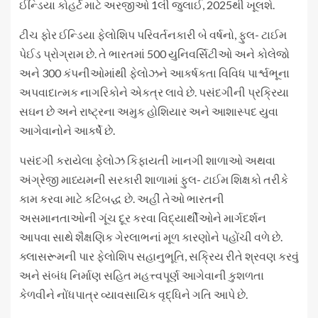
ઈન્ડિયા કોહર્ટ માટે અરજીઓ 1લી જુલાઈ, 2025થી ખૂલશે.
ટીચ ફોર ઈન્ડિયા ફેલોશિપ પરિવર્તનકારી બે વર્ષનો, ફુલ- ટાઈમ
પેઈડ પ્રોગ્રામ છે. તે ભારતમાં 500 યુનિવર્સિટીઓ અને કોલેજો
અને 300 કંપનીઓમાંથી ફેલોઝને આકર્ષકતા વિવિધ પાર્શ્વભૂના
અપવાદાત્મક નાગરિકોને એકત્ર લાવે છે. પસંદગીની પ્રક્રિયા
સઘન છે અને રાષ્ટ્રના અમુક હોશિયાર અને આશાસ્પદ યુવા
આગેવાનોને આકર્ષે છે.
પસંદગી કરાયેલા ફેલોઝ કિફાયતી ખાનગી શાળાઓ અથવા
અંગ્રેજી માધ્યમની સરકારી શાળામાં ફુલ- ટાઈમ શિક્ષકો તરીકે
કામ કરવા માટે કટિબદ્ધ છે. અહીં તેઓ ભારતની
અસમાનતાઓની ગૂંચ દૂર કરવા વિદ્યાર્થીઓને માર્ગદર્શન
આપવા સાથે શૈક્ષણિક ગેરલાભનાં મૂળ કારણોને પહોંચી વળે છે.
ક્લાસરૂમની પાર ફેલોશિપ સહાનુભૂતિ, સક્રિય રીતે શ્રવણ કરવું
અને સંબંધ નિર્માણ સહિત મહત્ત્વપૂર્ણ આગેવાની કુશળતા
કેળવીને નોંધપાત્ર વ્યાવસાયિક વૃદ્ધિને ગતિ આપે છે.