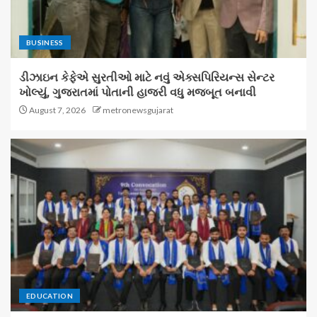
BUSINESS
ડીઝાઇન કેફેએ સુરતીઓ માટે નવું એક્સપિરિયન્સ સેન્ટર
ખોલ્યું, ગુજરાતમાં પોતાની હાજરી વધુ મજબૂત બનાવી
August 7, 2026
metronewsgujarat
EDUCATION