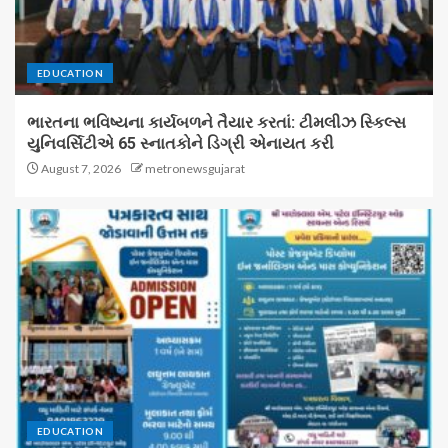
EDUCATION
ભારતના ભવિષ્યના કાર્યબળને તૈયાર કરતાં: ટીમલીઝ સ્કિલ્સ
યુનિવર્સિટીએ 65 સ્નાતકોને ડિગ્રી એનાયત કરી
August 7, 2026
metronewsgujarat
EDUCATION