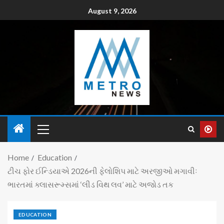
August 9, 2026
Home
Education
ટીચ ફોર ઈન્ડિયાએ 2026ની ફેલોશિપ માટે અરજીઓ મગાવીઃ
ભારતમાં ક્લાસરૂમ્સમાં ‘લીડ વિથ લવ’ માટે અજોડ તક
EDUCATION