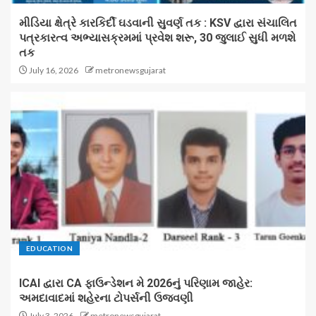
મીડિયા ક્ષેત્રે કારકિર્દી ઘડવાની સુવર્ણ તક : KSV દ્વારા સંચાલિત
પત્રકારત્વ અભ્યાસક્રમમાં પ્રવેશ શરૂ, 30 જુલાઈ સુધી મળશે
તક
July 16, 2026
metronewsgujarat
EDUCATION
ICAI દ્વારા CA ફાઉન્ડેશન મે 2026નું પરિણામ જાહેર:
અમદાવાદમાં શહેરના ટોપર્સની ઉજવણી
July 3, 2026
metronewsgujarat