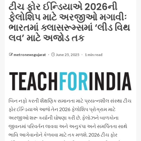
ટીચ ફોર ઈન્ડિયાએ 2026ની
ફેલોશિપ માટે અરજીઓ મગાવીઃ
ભારતમાં ક્લાસરૂમ્સમાં ‘લીડ વિથ
લવ’ માટે અજોડ તક
metronewsgujarat
June 25, 2025
1 min read
બિન નફો કરતી શૈક્ષણિક સમાનતા માટે પ્રયત્નશીલ સંસ્થા ટીચ
ફોર ઈન્ડિયાએ આજે તેન 2026 ફેલોશિપ પ્રોગ્રામ માટે
અરજીઓ શરૂ કર્યાની ઘોષણા કરી છે. ફેલોઝને બાળકોના
જીવનમાં પરિવર્તન લાવવા અને અનુકંપા અને સમર્પિતતા સાથે
ભાવિ આગેવાનોને કેળવવા માટે તક મળશે. 2026 ટીચ ફોર