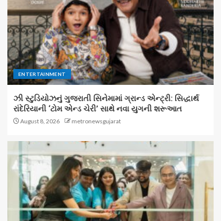
ENTERTAINMENT
ઝી સ્ટુડિયોઝનું ગુજરાતી સિનેમામાં ગ્રાન્ડ એન્ટ્રી: સિદ્ધાર્થ
રાંદેરિયાની ‘ટોમ એન્ડ ચેરી’ સાથે નવા યુગની શરૂઆત
August 8, 2026
metronewsgujarat