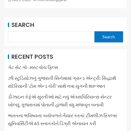
SEARCH
Search
RECENT POSTS
ગેટ સેટ ગો- મસ્ટ વોચ ફિલ્મ
ઝી સ્ટુડિયોઝનું ગુજરાતી સિનેમામાં ગ્રાન્ડ એન્ટ્રી: સિદ્ધાર્થ
રાંદેરિયાની ‘ટોમ એન્ડ ચેરી’ સાથે નવા યુગની શરૂઆત
ડીઝાઇન કેફેએ સુરતીઓ માટે નવું એક્સપિરિયન્સ સેન્ટર
ખોલ્યું, ગુજરાતમાં પોતાની હાજરી વધુ મજબૂત બનાવી
ભારતના ભવિષ્યના કાર્યબળને તૈયાર કરતાં: ટીમલીઝ સ્કિલ્સ
યુનિવર્સિટીએ 65 સ્નાતકોને ડિગ્રી એનાયત કરી