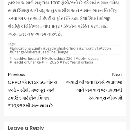
હાલમાં અમારો સમુદાય 1000 ફેલોઝનો છે, જે સર્વ સમાન ધ્યેય
સાથે શિક્ષણ થકી વધુ અનુકંપાશીલ અને સમાન ભારત નિર્માણ
કરવા એકત્ર આવે છે. ટીચ ફોર ઈન્ડિયા ફેલોશિપને મોજૂદ
શૈક્ષણિક ક્ષિતિજમાં નોંધપાત્ર પરિવર્તન પ્રેરિત કરવા માટે
અસમાંતર તક અલગ તારવે છે.
Tags:
#EducationalEquity #LeadershipForIndia #EmpathyInAction
#ChangeMakers #LeadTheChange
#TeachForIndia #TFIFellowship2026 #ApplyToLead
#TeachForChange #TFI2026 #TwoYearsForIndia
Previous
Next
OPPO એ K13x 5G લોન્ચ
અષાઢી બીજના દિવસે અડાલજ
કર્યો – સૌથી મજબૂત અને
ખાતે ભગવાન જગન્નાથની
ટકાઉ સ્માર્ટફોન, કિંમત
સ્થયાત્રા નીકળશે
₹10,999 થી શરૂ થાય છે
Leave a Reply