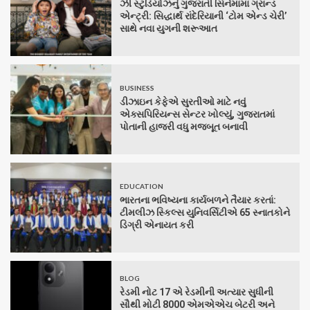
ઝી સ્ટુડિયોઝનું ગુજરાતી સિનેમામાં ગ્રાન્ડ
એન્ટ્રી: સિદ્ધાર્થ રાંદેરિયાની ‘ટોમ એન્ડ ચેરી’
સાથે નવા યુગની શરૂઆત
BUSINESS
ડીઝાઇન કેફેએ સુરતીઓ માટે નવું
એક્સપિરિયન્સ સેન્ટર ખોલ્યું, ગુજરાતમાં
પોતાની હાજરી વધુ મજબૂત બનાવી
EDUCATION
ભારતના ભવિષ્યના કાર્યબળને તૈયાર કરતાં:
ટીમલીઝ સ્કિલ્સ યુનિવર્સિટીએ 65 સ્નાતકોને
ડિગ્રી એનાયત કરી
BLOG
રેડમી નોટ 17 એ રેડમીની અત્યાર સુધીની
સૌથી મોટી 8000 એમએએચ બેટરી અને