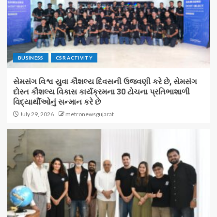
BUSINESS
CSR ACTIVITY
સેમસંગ વિશ્વ યુવા કૌશલ્ય દિવસની ઉજવણી કરે છે, સેમસંગ
દોસ્ત કૌશલ્ય વિકાસ કાર્યક્રમના 30 ટોચના પ્રતિભાશાળી
વિદ્યાર્થીઓનું સન્માન કરે છે
July 29, 2026
metronewsgujarat