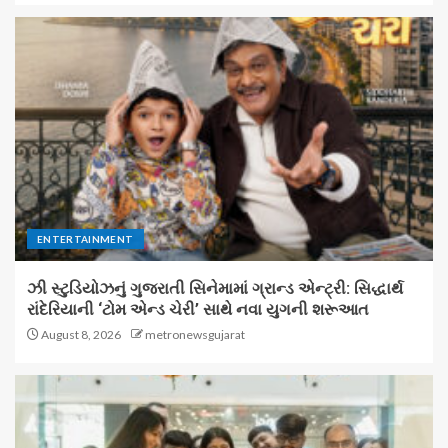
ENTERTAINMENT
ઝી સ્ટુડિયોઝનું ગુજરાતી સિનેમામાં ગ્રાન્ડ એન્ટ્રી: સિદ્ધાર્થ
રાંદેરિયાની ‘ટોમ એન્ડ ચેરી’ સાથે નવા યુગની શરૂઆત
August 8, 2026
metronewsgujarat