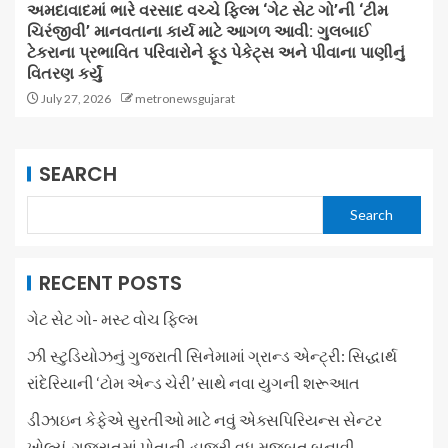
અમદાવાદમાં ભારે વરસાદ વચ્ચે ફિલ્મ ‘ગેટ સેટ ગો’ની ‘ટીમ
ચિરંજીવી’ માનવતાના કાર્ય માટે આગળ આવી: ગુલબાઈ
ટેકરાના પ્રભાવિત પરિવારોને ફૂડ પેકેટ્સ અને પીવાના પાણીનું
વિતરણ કર્યું
July 27, 2026
metronewsgujarat
SEARCH
Search
RECENT POSTS
ગેટ સેટ ગો- મસ્ટ વોચ ફિલ્મ
ઝી સ્ટુડિયોઝનું ગુજરાતી સિનેમામાં ગ્રાન્ડ એન્ટ્રી: સિદ્ધાર્થ
રાંદેરિયાની ‘ટોમ એન્ડ ચેરી’ સાથે નવા યુગની શરૂઆત
ડીઝાઇન કેફેએ સુરતીઓ માટે નવું એક્સપિરિયન્સ સેન્ટર
ખોલ્યું, ગુજરાતમાં પોતાની હાજરી વધુ મજબૂત બનાવી