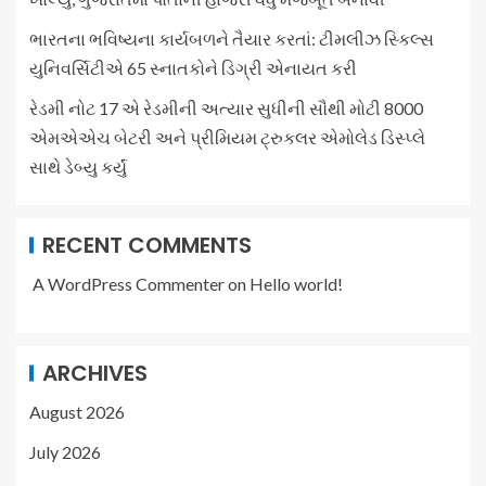
ભારતના ભવિષ્યના કાર્યબળને તૈયાર કરતાં: ટીમલીઝ સ્કિલ્સ
યુનિવર્સિટીએ 65 સ્નાતકોને ડિગ્રી એનાયત કરી
રેડમી નોટ 17 એ રેડમીની અત્યાર સુધીની સૌથી મોટી 8000
એમએએચ બેટરી અને પ્રીમિયમ ટ્રુકલર એમોલેડ ડિસ્પ્લે
સાથે ડેબ્યુ કર્યું
RECENT COMMENTS
A WordPress Commenter
on
Hello world!
ARCHIVES
August 2026
July 2026