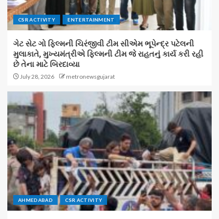
CSR ACTIVITY
ENTERTAINMENT
ગેટ સેટ ગો ફિલ્મની ચિરંજીવી ટીમ સીએમ ભૂપેન્દ્ર પટેલની
મુલાકાતે, મુખ્યમંત્રીએ ફિલ્મની ટીમ જે રાહતનું કાર્ય કરી રહી
છે તેના માટે બિરદાવ્યા
July 28, 2026
metronewsgujarat
AHMEDABAD
CSR ACTIVITY