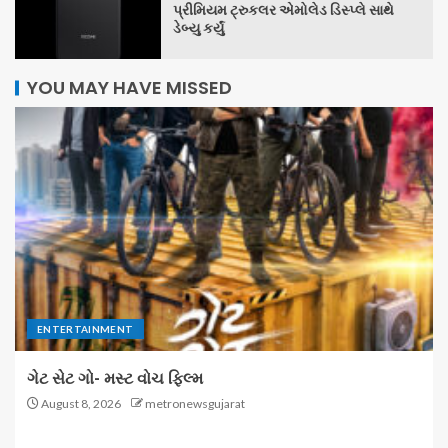
પ્રીમિયમ ટ્રુકલર એમોલેડ ડિસ્પ્લે સાથે
ડેબ્યુ કર્યું
YOU MAY HAVE MISSED
ENTERTAINMENT
ગેટ સેટ ગો- મસ્ટ વોચ ફિલ્મ
August 8, 2026
metronewsgujarat