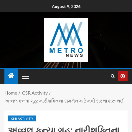
August 9, 2026
Home
CSR Activity
અવ્વલ કન્યા ગૃહ: નારીશક્તિના સમર્થન માટે નવી સંસ્થા શરૂ થઈ
CSR ACTIVITY
અવ્વલ કન્યા ગૃહ: નારીશક્તિના