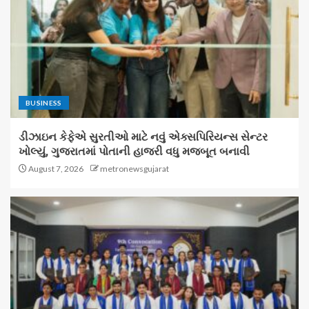
BUSINESS
ડીઝાઇન કેફેએ સુરતીઓ માટે નવું એક્સપિરિયન્સ સેન્ટર
ખોલ્યું, ગુજરાતમાં પોતાની હાજરી વધુ મજબૂત બનાવી
August 7, 2026
metronewsgujarat