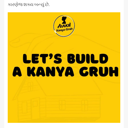
કારણેજ શક્ય બન્યું છે.