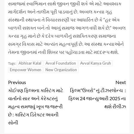
સમાજમાં સ્વાભિમાન સાથે જીવન જીવી શકે એ માટે આવશ્યક
માર્ગદર્શન અને તાલીમ પૂરી પાડવાનું છે. અવ્વલ કન્યા ગૃહ
સંસ્થાની સ્થાપના તે વિચારસરણી પર આધારિત છે કે “હર એક
બાળકી સશક્ત બને તો આખું સમાજ આગળ વધી શકે છે.” અવ્વલ
કન્યા ગૃહ માને છે કે દરેક બાળકીનું સશક્તિકરણ સમાજના
સમગ્ર વિકાસ માટે અત્યંત મહત્વપૂર્ણ છે. આ સંસ્થા કન્યાઓને
તેમના જીવનમાં નવી શિખર પર પહોંચાડવા માટે મદદરૂપ થશે.
Abhisar Kalal
Avval Foundation
Avval Kanya Gruh
Tags:
Empower Women
New Organization
Previous
Next
કોઈપણ ફિલ્મના કાસ્ટિંગ માટે
ફિલ્મ“ઉંબરો” નું ટીઝરલોન્ચ :
વાર્તાનો સાર અને કેરેક્ટરનું
ફિલ્મ 24 જાન્યુઆરી 2025 ના
મહત્વ સમજવું ખૂબ જ જરૂરી
થશે રીલીઝ
છે : કાસ્ટિંગ ડિરેક્ટર અવની
સોની