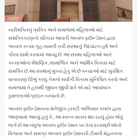
નારીશક્તિનું પ્રતિક અને સમાજમાં મહિલાઓ માટે
સશક્તિકરણનો પરિચય આપતી અવ્વલ ફાઉન્ડેશન દ્વારા
અવ્વલ કન્યા ગૃહ નામની નવી સંસ્થાનું ઉદઘાટન હર્ષ અને
ગૌરવ સાથે કરવામાં આવ્યું છે. આ સંસ્થા મહિલાઓ અને
કન્યાઓના શૈક્ષણિક, સામાજિક અને આર્થિક વિકાસ માટે
સમર્પિત છે.આ સંસ્થાનું મુખ્ય હેતુ એ છે કન્યાઓ માટે સુરક્ષિત
વાતાવરણ ઊભું કરવું, તેમનો સર્વાગી વિકાસ સુનિશ્ચિત કરવો અને
સમાજમાં તે હક્કથી જીવન જીવી શકે એ માટે આવશ્યક
કુશળતાઓ પ્રદાન કરવાનો છે.
અવ્વલ ફાઉન્ડેશનના મેનેજીંગ ટ્રસ્ટી અભિસાર કલાલ દ્વારા
જાણવામાં આવ્યું હતું કે , આ સ્વપ્ન સાકાર થઇ રહ્યું હોય એવું
લાગે છે.આ બધુજ અવ્વલ ફાઉન્ડેશન પર તેના દાતાશ્રીઓનો
વિશ્વાસ અને સમગ્ર અવ્વલ ફાઉન્ડેશનની ટીમની મેહનતના