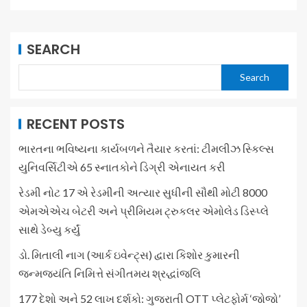
SEARCH
Search
RECENT POSTS
ભારતના ભવિષ્યના કાર્યબળને તૈયાર કરતાં: ટીમલીઝ સ્કિલ્સ
યુનિવર્સિટીએ 65 સ્નાતકોને ડિગ્રી એનાયત કરી
રેડમી નોટ 17 એ રેડમીની અત્યાર સુધીની સૌથી મોટી 8000
એમએએચ બેટરી અને પ્રીમિયમ ટ્રુકલર એમોલેડ ડિસ્પ્લે
સાથે ડેબ્યુ કર્યું
ડો. મિતાલી નાગ (આર્ક ઇવેન્ટ્સ) દ્વારા કિશોર કુમારની
જન્મજયંતિ નિમિત્તે સંગીતમય શ્રદ્ધાંજલિ
177 દેશો અને 52 લાખ દર્શકો: ગુજરાતી OTT પ્લેટફોર્મ ‘જોજો’