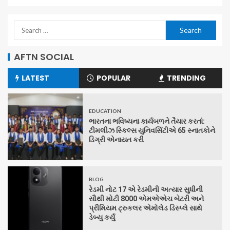
AFTN SOCIAL
LATEST
POPULAR
TRENDING
EDUCATION
ભારતના ભવિષ્યના કાર્યબળને તૈયાર કરતાં:
ટીમલીઝ સ્કિલ્સ યુનિવર્સિટીએ 65 સ્નાતકોને
ડિગ્રી એનાયત કરી
BLOG
રેડમી નોટ 17 એ રેડમીની અત્યાર સુધીની
સૌથી મોટી 8000 એમએએચ બેટરી અને
પ્રીમિયમ ટ્રુકલર એમોલેડ ડિસ્પ્લે સાથે
ડેબ્યુ કર્યું