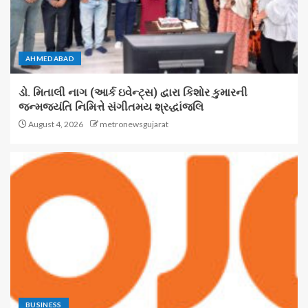
AHMEDABAD
ડો. મિતાલી નાગ (આર્ક ઇવેન્ટ્સ) દ્વારા કિશોર કુમારની
જન્મજયંતિ નિમિત્તે સંગીતમય શ્રદ્ધાંજલિ
August 4, 2026
metronewsgujarat
BUSINESS