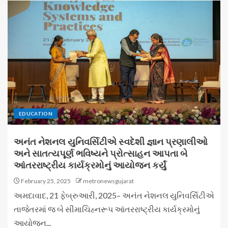
EDUCATION
અનંત નેશનલ યુનિવર્સિટીએ સ્વદેશી જ્ઞાન પ્રણાલીઓ
અને સાતત્યપૂર્ણ ભવિષ્યને પ્રોત્સાહન આપતા બે
આંતરરાષ્ટ્રીય કાર્યક્રમોનું આયોજન કર્યું
February 25, 2025
metronewsgujarat
અમદાવાદ, 21 ફેબ્રુઆરી, 2025– અનંત નેશનલ યુનિવર્સિટીએ
તાજેતરમાં જ બે સીમાચિહ્નરૂપ આંતરરાષ્ટ્રીય કાર્યક્રમોનું
આયોજન...