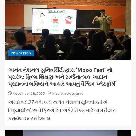
EDUCATION
અનંત નેશનલ યુનિવર્સિટી દ્વારા ‘Mooo Fest’ નો
પ્રારંભ: ફિલ્મ શિક્ષણ અને સર્જનાત્મક આદાન-
પ્રદાનના ભવિષ્યને આકાર આપતું વૈશ્વિક પ્લેટફોર્મ
November 28, 2025
metronewsgujarat
અમદાવાદ,27 નવેમ્બર: અનંત નેશનલ યુનિવર્સિટીએ
વિદ્યાર્થીઓ અને ક્રિએટિવ એકેડેમિક્સ માટે ખાસ તૈયાર
કરાયેલા ઇન્ટરનેશનલ...