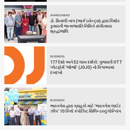
AHMEDABAD
ડો. મિતાલી નાગ (આર્ક ઇવેન્ટ્સ) દ્વારા કિશોર
કુમારની જન્મજયંતિ નિમિત્તે સંગીતમય
શ્રદ્ધાંજલિ
BUSINESS
177 દેશો અને 52 લાખ દર્શકો: ગુજરાતી OTT
પ્લેટફોર્મ ‘જોજો’ (JOJO) નો વિશ્વભરમાં
દબદબો
BUSINESS
ભારતગેસ દ્વારા ગ્રાહકો માટે ‘ભારતગેસ લાઈટ
ઝીપ’ 10 કિલો કંપોઝિટ સિલિન્ડરનું લોન્ચિંગ