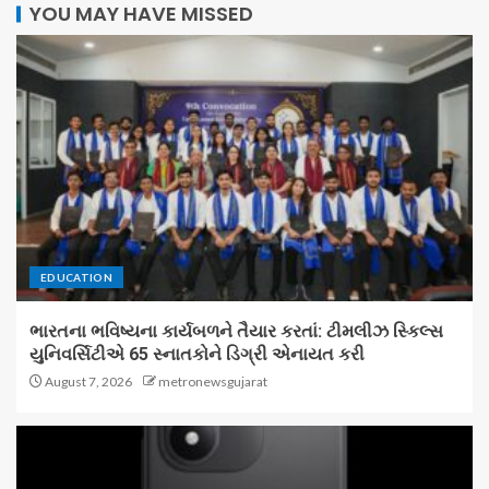
YOU MAY HAVE MISSED
EDUCATION
ભારતના ભવિષ્યના કાર્યબળને તૈયાર કરતાં: ટીમલીઝ સ્કિલ્સ
યુનિવર્સિટીએ 65 સ્નાતકોને ડિગ્રી એનાયત કરી
August 7, 2026
metronewsgujarat