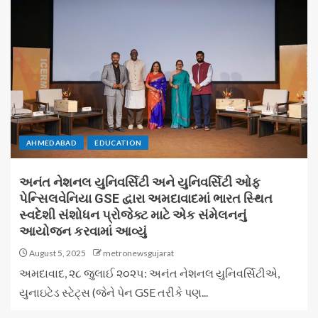
AHMEDABAD
EDUCATION
અનંત નેશનલ યુનિવર્સિટી અને યુનિવર્સિટી ઓફ
પેન્સિલવેનિયા GSE દ્વારા અમદાવાદમાં ભારત સ્થિત
સ્વદેશી સંશોધન પ્રોજેક્ટ માટે એક સંમેલનનું
આયોજન કરવામાં આવ્યું
August 5, 2025
metronewsgujarat
અમદાવાદ, ૨૮ જુલાઈ ૨૦૨૫: અનંત નેશનલ યુનિવર્સિટીએ,
યુનાઇટેડ સ્ટેટ્સ (જેને પેન GSE તરીકે પણ...