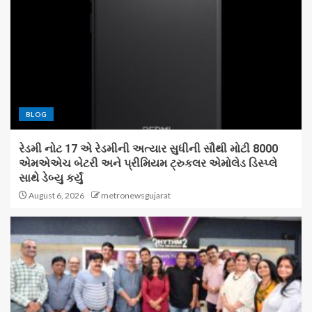
BLOG
રેડમી નોટ 17 એ રેડમીની અત્યાર સુધીની સૌથી મોટી 8000
એમએએચ બેટરી અને પ્રીમિયમ ટ્રુકલર એમોલેડ ડિસ્પ્લે
સાથે ડેબ્યુ કર્યું
August 6, 2026
metronewsgujarat