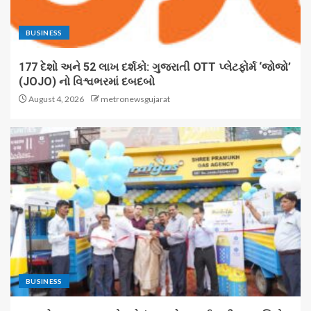
BUSINESS
177 દેશો અને 52 લાખ દર્શકો: ગુજરાતી OTT પ્લેટફોર્મ ‘જોજો’
(JOJO) નો વિશ્વભરમાં દબદબો
August 4, 2026
metronewsgujarat
BUSINESS