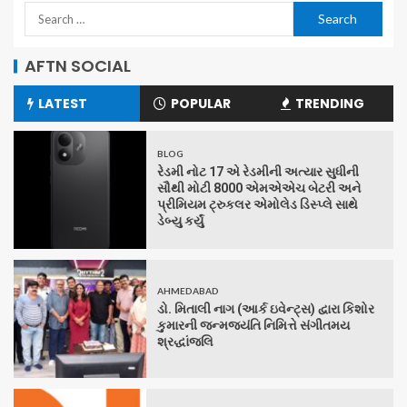
AFTN SOCIAL
LATEST
POPULAR
TRENDING
BLOG
રેડમી નોટ 17 એ રેડમીની અત્યાર સુધીની
સૌથી મોટી 8000 એમએએચ બેટરી અને
પ્રીમિયમ ટ્રુકલર એમોલેડ ડિસ્પ્લે સાથે
ડેબ્યુ કર્યું
AHMEDABAD
ડો. મિતાલી નાગ (આર્ક ઇવેન્ટ્સ) દ્વારા કિશોર
કુમારની જન્મજયંતિ નિમિત્તે સંગીતમય
શ્રદ્ધાંજલિ