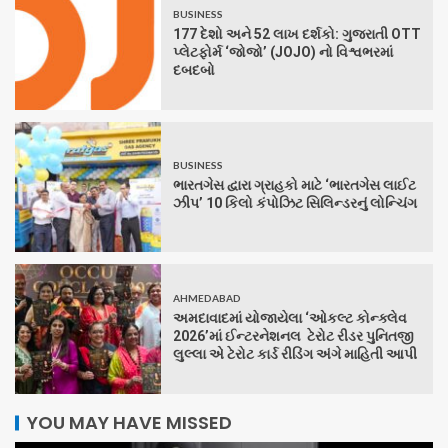
BUSINESS
177 દેશો અને 52 લાખ દર્શકો: ગુજરાતી OTT
પ્લેટફોર્મ ‘જોજો’ (JOJO) નો વિશ્વભરમાં
દબદબો
BUSINESS
ભારતગેસ દ્વારા ગ્રાહકો માટે ‘ભારતગેસ લાઈટ
ઝીપ’ 10 કિલો કંપોઝિટ સિલિન્ડરનું લોન્ચિંગ
AHMEDABAD
અમદાવાદમાં યોજાયેલા ‘ઓકલ્ટ કોન્ક્લેવ
2026’માં ઈન્ટરનેશનલ ટેરોટ રીડર પુનિતજી
લુલ્લા એ ટેરોટ કાર્ડ રીડિંગ અંગે માહિતી આપી
YOU MAY HAVE MISSED