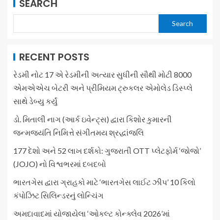
SEARCH
Search
RECENT POSTS
રેડમી નોટ 17 એ રેડમીની અત્યાર સુધીની સૌથી મોટી 8000
એમએએચ બેટરી અને પ્રીમિયમ ટ્રુકલર એમોલેડ ડિસ્પ્લે
સાથે ડેબ્યુ કર્યું
ડો. મિતાલી નાગ (આર્ક ઇવેન્ટ્સ) દ્વારા કિશોર કુમારની
જન્મજયંતિ નિમિત્તે સંગીતમય શ્રદ્ધાંજલિ
177 દેશો અને 52 લાખ દર્શકો: ગુજરાતી OTT પ્લેટફોર્મ ‘જોજો’
(JOJO) નો વિશ્વભરમાં દબદબો
ભારતગેસ દ્વારા ગ્રાહકો માટે ‘ભારતગેસ લાઈટ ઝીપ’ 10 કિલો
કંપોઝિટ સિલિન્ડરનું લોન્ચિંગ
અમદાવાદમાં યોજાયેલા ‘ઓકલ્ટ કોન્ક્લેવ 2026’માં