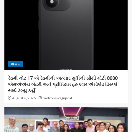
BLOG
રેડમી નોટ 17 એ રેડમીની અત્યાર સુધીની સૌથી મોટી 8000
એમએએચ બેટરી અને પ્રીમિયમ ટ્રુકલર એમોલેડ ડિસ્પ્લે
સાથે ડેબ્યુ કર્યું
August 6, 2026
metronewsgujarat