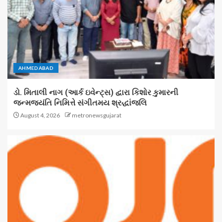
AHMEDABAD
ડો. મિતાલી નાગ (આર્ક ઇવેન્ટ્સ) દ્વારા કિશોર કુમારની
જન્મજયંતિ નિમિત્તે સંગીતમય શ્રદ્ધાંજલિ
August 4, 2026
metronewsgujarat