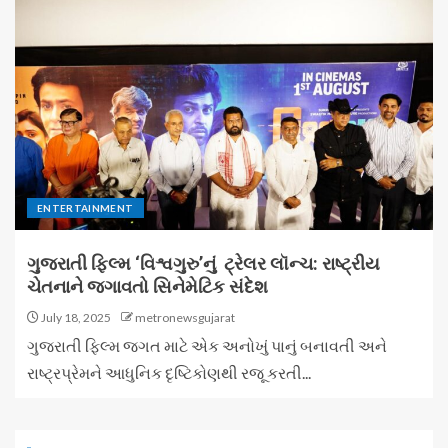
ENTERTAINMENT
ગુજરાતી ફિલ્મ ‘વિશ્વગુરુ’નું ટ્રેલર લૉન્ચ: રાષ્ટ્રીય
ચેતનાને જગાવતો સિનેમેટિક સંદેશ
July 18, 2025
metronewsgujarat
ગુજરાતી ફિલ્મ જગત માટે એક અનોખું પાનું બનાવતી અને
રાષ્ટ્રપ્રેમને આધુનિક દૃષ્ટિકોણથી રજૂ કરતી...