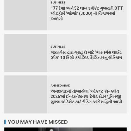
BUSINESS
177 દેશો અને 52 લાખ દર્શકો: ગુજરાતી OTT
પ્લેટફોર્મ ‘જોજો’ (JOJO) નો વિશ્વભરમાં
દબદબો
BUSINESS
ભારતગેસ દ્વારા ગ્રાહકો માટે ‘ભારતગેસ લાઈટ
ઝીપ’ 10 કિલો કંપોઝિટ સિલિન્ડરનું લોન્ચિંગ
AHMEDABAD
અમદાવાદમાં યોજાયેલા ‘ઓકલ્ટ કોન્ક્લેવ
2026’માં ઈન્ટરનેશનલ ટેરોટ રીડર પુનિતજી
લુલ્લા એ ટેરોટ કાર્ડ રીડિંગ અંગે માહિતી આપી
YOU MAY HAVE MISSED