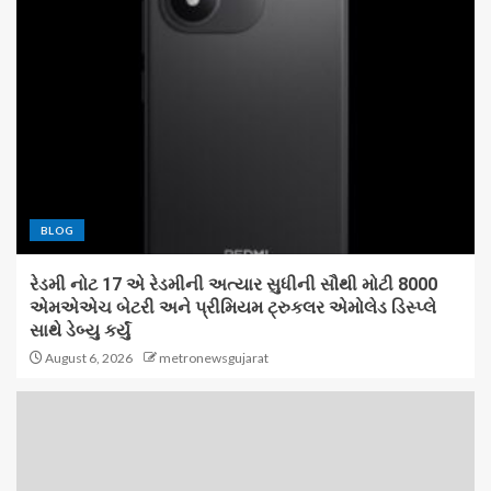
BLOG
રેડમી નોટ 17 એ રેડમીની અત્યાર સુધીની સૌથી મોટી 8000
એમએએચ બેટરી અને પ્રીમિયમ ટ્રુકલર એમોલેડ ડિસ્પ્લે
સાથે ડેબ્યુ કર્યું
August 6, 2026
metronewsgujarat