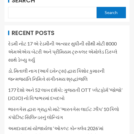
SEARCH
Search
RECENT POSTS
રેડમી નોટ 17 એ રેડમીની અત્યાર સુધીની સૌથી મોટી 8000
એમએએચ બેટરી અને પ્રીમિયમ ટ્રુકલર એમોલેડ ડિસ્પ્લે
સાથે ડેબ્યુ કર્યું
ડો. મિતાલી નાગ (આર્ક ઇવેન્ટ્સ) દ્વારા કિશોર કુમારની
જન્મજયંતિ નિમિત્તે સંગીતમય શ્રદ્ધાંજલિ
177 દેશો અને 52 લાખ દર્શકો: ગુજરાતી OTT પ્લેટફોર્મ ‘જોજો’
(JOJO) નો વિશ્વભરમાં દબદબો
ભારતગેસ દ્વારા ગ્રાહકો માટે ‘ભારતગેસ લાઈટ ઝીપ’ 10 કિલો
કંપોઝિટ સિલિન્ડરનું લોન્ચિંગ
અમદાવાદમાં યોજાયેલા ‘ઓકલ્ટ કોન્ક્લેવ 2026’માં