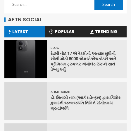
AFTN SOCIAL
LATEST
POPULAR
TRENDING
BLOG
રેડમી નોટ 17 એ રેડમીની અત્યાર સુધીની
સૌથી મોટી 8000 એમએએચ બેટરી અને
પ્રીમિયમ ટ્રુકલર એમોલેડ ડિસ્પ્લે સાથે
ડેબ્યુ કર્યું
AHMEDABAD
ડો. મિતાલી નાગ (આર્ક ઇવેન્ટ્સ) દ્વારા કિશોર
કુમારની જન્મજયંતિ નિમિત્તે સંગીતમય
શ્રદ્ધાંજલિ