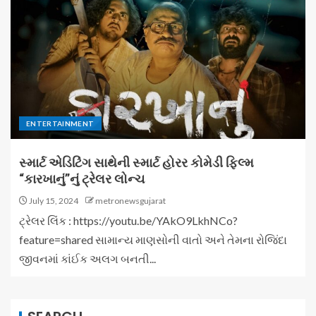
ENTERTAINMENT
સ્માર્ટ એડિટિંગ સાથેની સ્માર્ટ હોરર કોમેડી ફિલ્મ
“કારખાનું”નું ટ્રેલર લોન્ચ
July 15, 2024
metronewsgujarat
ટ્રેલર લિંક : https://youtu.be/YAkO9LkhNCo?
feature=shared સામાન્ય માણસોની વાતો અને તેમના રોજિંદા
જીવનમાં કાંઈક અલગ બનતી...