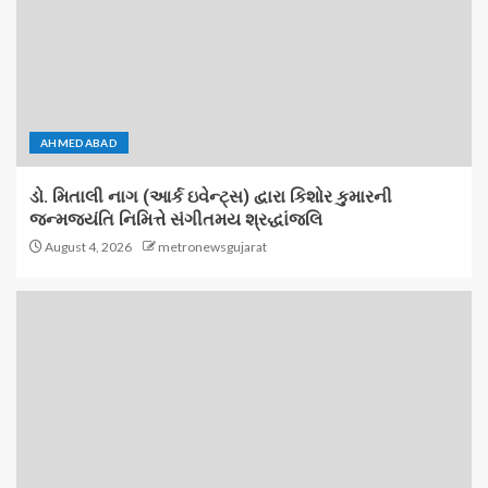
AHMEDABAD
ડો. મિતાલી નાગ (આર્ક ઇવેન્ટ્સ) દ્વારા કિશોર કુમારની
જન્મજયંતિ નિમિત્તે સંગીતમય શ્રદ્ધાંજલિ
August 4, 2026
metronewsgujarat