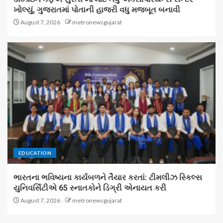
ખોલ્યું, ગુજરાતમાં પોતાની હાજરી વધુ મજબૂત બનાવી
August 7, 2026
metronewsgujarat
EDUCATION
ભારતના ભવિષ્યના કાર્યબળને તૈયાર કરતાં: ટીમલીઝ સ્કિલ્સ
યુનિવર્સિટીએ 65 સ્નાતકોને ડિગ્રી એનાયત કરી
August 7, 2026
metronewsgujarat