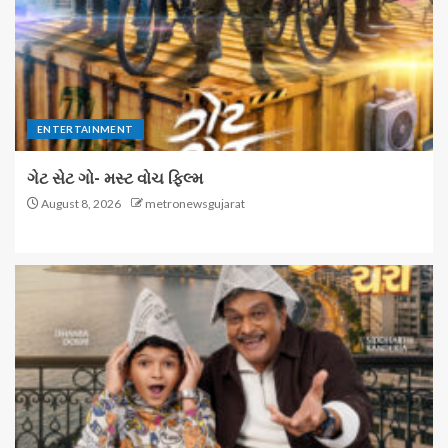
ENTERTAINMENT
ગેટ સેટ ગો- મસ્ટ વોચ ફિલ્મ
August 8, 2026
metronewsgujarat