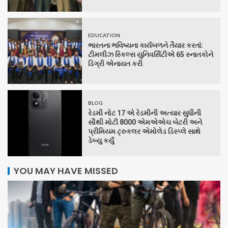
EDUCATION
ભારતના ભવિષ્યના કાર્યબળને તૈયાર કરતાં:
ટીમલીઝ સ્કિલ્સ યુનિવર્સિટીએ 65 સ્નાતકોને
ડિગ્રી એનાયત કરી
BLOG
રેડમી નોટ 17 એ રેડમીની અત્યાર સુધીની
સૌથી મોટી 8000 એમએએચ બેટરી અને
પ્રીમિયમ ટ્રુકલર એમોલેડ ડિસ્પ્લે સાથે
ડેબ્યુ કર્યું
YOU MAY HAVE MISSED