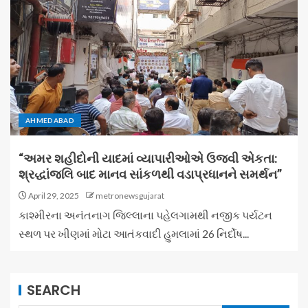
AHMEDABAD
“અમર શહીદોની યાદમાં વ્યાપારીઓએ ઉજવી એકતા:
શ્રદ્ધાંજલિ બાદ માનવ સાંકળથી વડાપ્રધાનને સમર્થન”
April 29, 2025
metronewsgujarat
કાશ્મીરના અનંતનાગ જિલ્લાના પહેલગામથી નજીક પર્યટન
સ્થળ પર ખીણમાં મોટા આતંકવાદી હુમલામાં 26 નિર્દોષ...
SEARCH