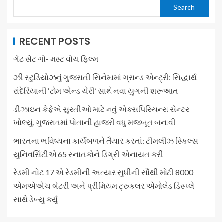
Search
RECENT POSTS
ગેટ સેટ ગો- મસ્ટ વોચ ફિલ્મ
ઝી સ્ટુડિયોઝનું ગુજરાતી સિનેમામાં ગ્રાન્ડ એન્ટ્રી: સિદ્ધાર્થ
રાંદેરિયાની ‘ટોમ એન્ડ ચેરી’ સાથે નવા યુગની શરૂઆત
ડીઝાઇન કેફેએ સુરતીઓ માટે નવું એક્સપિરિયન્સ સેન્ટર
ખોલ્યું, ગુજરાતમાં પોતાની હાજરી વધુ મજબૂત બનાવી
ભારતના ભવિષ્યના કાર્યબળને તૈયાર કરતાં: ટીમલીઝ સ્કિલ્સ
યુનિવર્સિટીએ 65 સ્નાતકોને ડિગ્રી એનાયત કરી
રેડમી નોટ 17 એ રેડમીની અત્યાર સુધીની સૌથી મોટી 8000
એમએએચ બેટરી અને પ્રીમિયમ ટ્રુકલર એમોલેડ ડિસ્પ્લે
સાથે ડેબ્યુ કર્યું