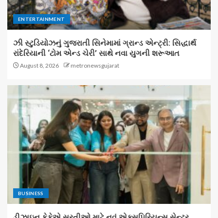
ENTERTAINMENT
ઝી સ્ટુડિયોઝનું ગુજરાતી સિનેમામાં ગ્રાન્ડ એન્ટ્રી: સિદ્ધાર્થ
રાંદેરિયાની ‘ટોમ એન્ડ ચેરી’ સાથે નવા યુગની શરૂઆત
August 8, 2026
metronewsgujarat
BUSINESS
ડીઝાઇન કેફેએ સુરતીઓ માટે નવું એક્સપિરિયન્સ સેન્ટર