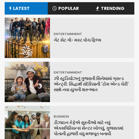
LATEST
POPULAR
TRENDING
ENTERTAINMENT
ગેટ સેટ ગો- મસ્ટ વોચ ફિલ્મ
ENTERTAINMENT
ઝી સ્ટુડિયોઝનું ગુજરાતી સિનેમામાં ગ્રાન્ડ
એન્ટ્રી: સિદ્ધાર્થ રાંદેરિયાની ‘ટોમ એન્ડ ચેરી’
સાથે નવા યુગની શરૂઆત
BUSINESS
ડીઝાઇન કેફેએ સુરતીઓ માટે નવું
એક્સપિરિયન્સ સેન્ટર ખોલ્યું, ગુજરાતમાં
પોતાની હાજરી વધુ મજબૂત બનાવી