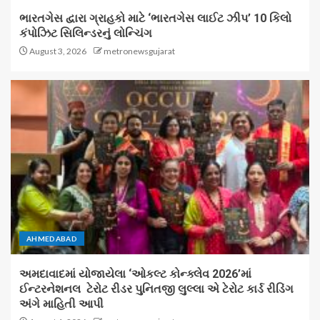
ભારતગેસ દ્વારા ગ્રાહકો માટે ‘ભારતગેસ લાઈટ ઝીપ’ 10 કિલો
કંપોઝિટ સિલિન્ડરનું લોન્ચિંગ
August 3, 2026
metronewsgujarat
AHMEDABAD
અમદાવાદમાં યોજાયેલા ‘ઓકલ્ટ કોન્ક્લેવ 2026’માં
ઈન્ટરનેશનલ ટેરોટ રીડર પુનિતજી લુલ્લા એ ટેરોટ કાર્ડ રીડિંગ
અંગે માહિતી આપી