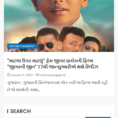
ENTERTAINMENT
“માટલા ઉપર માટલું” ફેમ જીગર ઠાકોરની ફિલ્મ
“જીગરની જીત” 17મી જાન્યુઆરીએ થશે રિલીઝ
January 9, 2025
metronewsgujarat
ગુજરાત : ગુજરાતી સિનેજગતમાં એક નવી જ ફિલ્મ આવી રહી
છે જે સંઘર્ષની ગાથા...
SEARCH