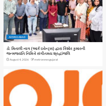
AHMEDABAD
ડો. મિતાલી નાગ (આર્ક ઇવેન્ટ્સ) દ્વારા કિશોર કુમારની
જન્મજયંતિ નિમિત્તે સંગીતમય શ્રદ્ધાંજલિ
August 4, 2026
metronewsgujarat