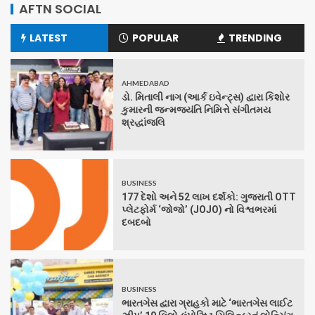
AFTN SOCIAL
LATEST
POPULAR
TRENDING
AHMEDABAD
ડો. મિતાલી નાગ (આર્ક ઇવેન્ટ્સ) દ્વારા કિશોર
કુમારની જન્મજયંતિ નિમિત્તે સંગીતમય
શ્રદ્ધાંજલિ
BUSINESS
177 દેશો અને 52 લાખ દર્શકો: ગુજરાતી OTT
પ્લેટફોર્મ ‘જોજો’ (JOJO) નો વિશ્વભરમાં
દબદબો
BUSINESS
ભારતગેસ દ્વારા ગ્રાહકો માટે ‘ભારતગેસ લાઈટ