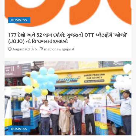
BUSINESS
177 દેશો અને 52 લાખ દર્શકો: ગુજરાતી OTT પ્લેટફોર્મ ‘જોજો’
(JOJO) નો વિશ્વભરમાં દબદબો
August 4, 2026
metronewsgujarat
BUSINESS