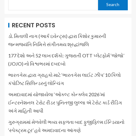
Search
RECENT POSTS
ડો. મિતાલી નાગ (આર્ક ઇવેન્ટ્સ) દ્વારા કિશોર કુમારની
જન્મજયંતિ નિમિત્તે સંગીતમય શ્રદ્ધાંજલિ
177 દેશો અને 52 લાખ દર્શકો: ગુજરાતી OTT પ્લેટફોર્મ ‘જોજો’
(JOJO) નો વિશ્વભરમાં દબદબો
ભારતગેસ દ્વારા ગ્રાહકો માટે ‘ભારતગેસ લાઈટ ઝીપ’ 10 કિલો
કંપોઝિટ સિલિન્ડરનું લોન્ચિંગ
અમદાવાદમાં યોજાયેલા ‘ઓકલ્ટ કોન્ક્લેવ 2026’માં
ઈન્ટરનેશનલ ટેરોટ રીડર પુનિતજી લુલ્લા એ ટેરોટ કાર્ડ રીડિંગ
અંગે માહિતી આપી
ગુરુગ્રામમાં મેળવેલી ભવ્ય સફળતા બાદ ફુજીફિલ્મ ઈન્ડિયાનો
‘સ્પેક્ટ્રમ ટૂર’ હવે અમદાવાદના આંગણે