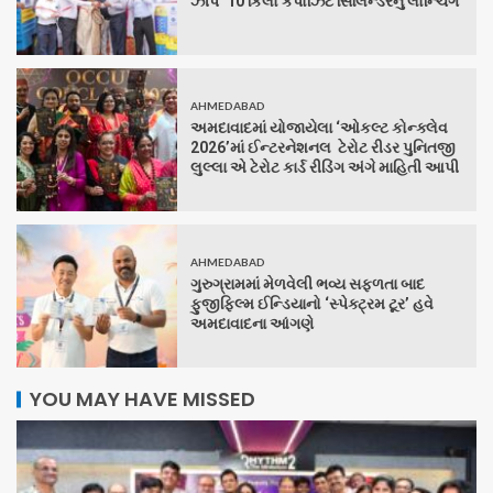
ઝીપ’ 10 કિલો કંપોઝિટ સિલિન્ડરનું લોન્ચિંગ
AHMEDABAD
અમદાવાદમાં યોજાયેલા ‘ઓકલ્ટ કોન્ક્લેવ
2026’માં ઈન્ટરનેશનલ ટેરોટ રીડર પુનિતજી
લુલ્લા એ ટેરોટ કાર્ડ રીડિંગ અંગે માહિતી આપી
AHMEDABAD
ગુરુગ્રામમાં મેળવેલી ભવ્ય સફળતા બાદ
ફુજીફિલ્મ ઈન્ડિયાનો ‘સ્પેક્ટ્રમ ટૂર’ હવે
અમદાવાદના આંગણે
YOU MAY HAVE MISSED