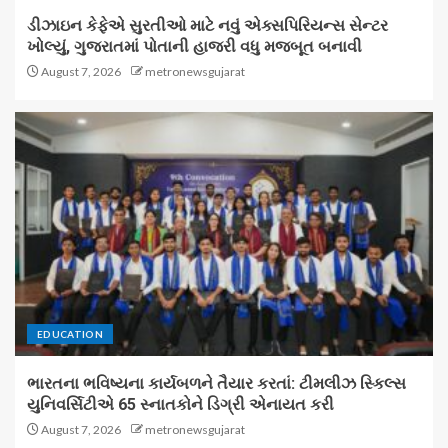
ડીઝાઇન કેફેએ સુરતીઓ માટે નવું એક્સપિરિયન્સ સેન્ટર
ખોલ્યું, ગુજરાતમાં પોતાની હાજરી વધુ મજબૂત બનાવી
August 7, 2026
metronewsgujarat
EDUCATION
ભારતના ભવિષ્યના કાર્યબળને તૈયાર કરતાં: ટીમલીઝ સ્કિલ્સ
યુનિવર્સિટીએ 65 સ્નાતકોને ડિગ્રી એનાયત કરી
August 7, 2026
metronewsgujarat