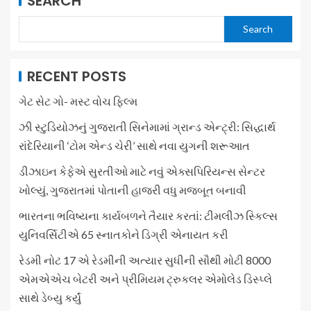
SEARCH
Search
RECENT POSTS
ગેટ સેટ ગો- મસ્ટ વોચ ફિલ્મ
ઝી સ્ટુડિયોઝનું ગુજરાતી સિનેમામાં ગ્રાન્ડ એન્ટ્રી: સિદ્ધાર્થ
રાંદેરિયાની ‘ટોમ એન્ડ ચેરી’ સાથે નવા યુગની શરૂઆત
ડીઝાઇન કેફેએ સુરતીઓ માટે નવું એક્સપિરિયન્સ સેન્ટર
ખોલ્યું, ગુજરાતમાં પોતાની હાજરી વધુ મજબૂત બનાવી
ભારતના ભવિષ્યના કાર્યબળને તૈયાર કરતાં: ટીમલીઝ સ્કિલ્સ
યુનિવર્સિટીએ 65 સ્નાતકોને ડિગ્રી એનાયત કરી
રેડમી નોટ 17 એ રેડમીની અત્યાર સુધીની સૌથી મોટી 8000
એમએએચ બેટરી અને પ્રીમિયમ ટ્રુકલર એમોલેડ ડિસ્પ્લે
સાથે ડેબ્યુ કર્યું