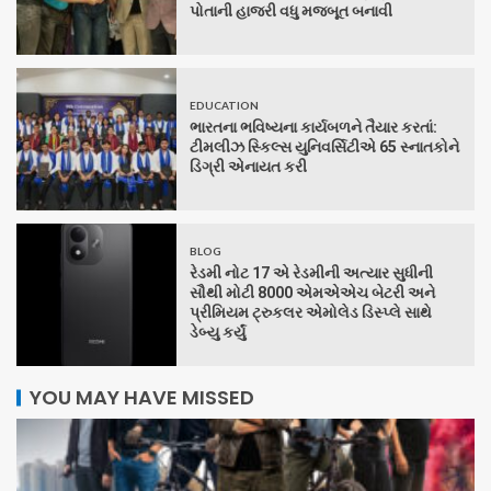
પોતાની હાજરી વધુ મજબૂત બનાવી
EDUCATION
ભારતના ભવિષ્યના કાર્યબળને તૈયાર કરતાં:
ટીમલીઝ સ્કિલ્સ યુનિવર્સિટીએ 65 સ્નાતકોને
ડિગ્રી એનાયત કરી
BLOG
રેડમી નોટ 17 એ રેડમીની અત્યાર સુધીની
સૌથી મોટી 8000 એમએએચ બેટરી અને
પ્રીમિયમ ટ્રુકલર એમોલેડ ડિસ્પ્લે સાથે
ડેબ્યુ કર્યું
YOU MAY HAVE MISSED