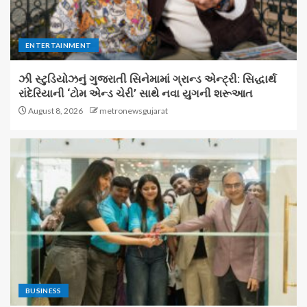
ENTERTAINMENT
ઝી સ્ટુડિયોઝનું ગુજરાતી સિનેમામાં ગ્રાન્ડ એન્ટ્રી: સિદ્ધાર્થ
રાંદેરિયાની ‘ટોમ એન્ડ ચેરી’ સાથે નવા યુગની શરૂઆત
August 8, 2026
metronewsgujarat
BUSINESS