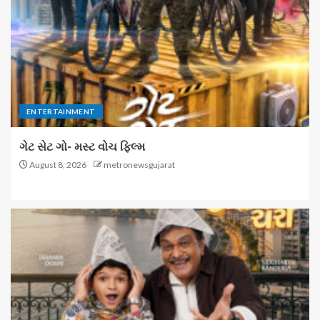
ENTERTAINMENT
ગેટ સેટ ગો- મસ્ટ વોચ ફિલ્મ
August 8, 2026
metronewsgujarat