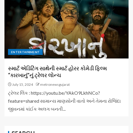
ENTERTAINMENT
સ્માર્ટ એડિટિંગ સાથેની સ્માર્ટ હોરર કોમેડી ફિલ્મ
“કારખાનું”નું ટ્રેલર લોન્ચ
July 15, 2024
metronewsgujarat
ટ્રેલર લિંક : https://youtu.be/YAkO9LkhNCo?
feature=shared સામાન્ય માણસોની વાતો અને તેમના રોજિંદા
જીવનમાં કાંઈક અલગ બનતી...