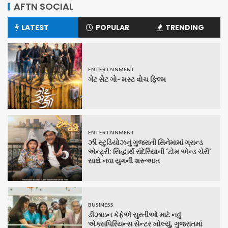
AFTN SOCIAL
LATEST
POPULAR
TRENDING
ENTERTAINMENT
ગેટ સેટ ગો- મસ્ટ વોચ ફિલ્મ
ENTERTAINMENT
ઝી સ્ટુડિયોઝનું ગુજરાતી સિનેમામાં ગ્રાન્ડ
એન્ટ્રી: સિદ્ધાર્થ રાંદેરિયાની ‘ટોમ એન્ડ ચેરી’
સાથે નવા યુગની શરૂઆત
BUSINESS
ડીઝાઇન કેફેએ સુરતીઓ માટે નવું
એક્સપિરિયન્સ સેન્ટર ખોલ્યું, ગુજરાતમાં