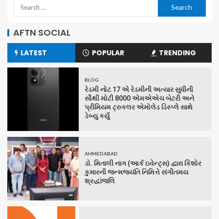
AFTN SOCIAL
LATEST
POPULAR
TRENDING
BLOG
રેડમી નોટ 17 એ રેડમીની અત્યાર સુધીની
સૌથી મોટી 8000 એમએએચ બેટરી અને
પ્રીમિયમ ટ્રુકલર એમોલેડ ડિસ્પ્લે સાથે
ડેબ્યુ કર્યું
AHMEDABAD
ડો. મિતાલી નાગ (આર્ક ઇવેન્ટ્સ) દ્વારા કિશોર
કુમારની જન્મજયંતિ નિમિત્તે સંગીતમય
શ્રદ્ધાંજલિ