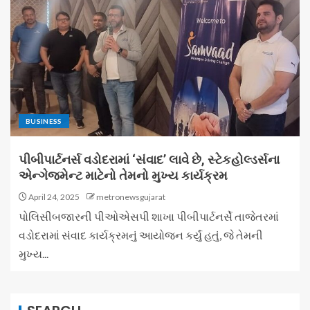
BUSINESS
પીબીપાર્ટનર્સ વડોદરામાં ‘સંવાદ’ લાવે છે, સ્ટેકહોલ્ડર્સના
એન્ગેજમેન્ટ માટેનો તેમનો મુખ્ય કાર્યક્રમ
April 24, 2025
metronewsgujarat
પોલિસીબજારની પીઓએસપી શાખા પીબીપાર્ટનર્સે તાજેતરમાં
વડોદરામાં સંવાદ કાર્યક્રમનું આયોજન કર્યું હતું, જે તેમની
મુખ્ય...