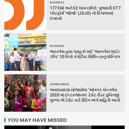
BUSINESS
177 દેશો અને 52 લાખ દર્શકો: ગુજરાતી OTT
પ્લેટફોર્મ ‘જોજો’ (JOJO) નો વિશ્વભરમાં
દબદબો
BUSINESS
ભારતગેસ દ્વારા ગ્રાહકો માટે ‘ભારતગેસ લાઈટ
ઝીપ’ 10 કિલો કંપોઝિટ સિલિન્ડરનું લોન્ચિંગ
AHMEDABAD
અમદાવાદમાં યોજાયેલા ‘ઓકલ્ટ કોન્ક્લેવ
2026’માં ઈન્ટરનેશનલ ટેરોટ રીડર પુનિતજી
લુલ્લા એ ટેરોટ કાર્ડ રીડિંગ અંગે માહિતી આપી
YOU MAY HAVE MISSED