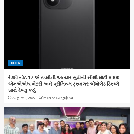
BLOG
રેડમી નોટ 17 એ રેડમીની અત્યાર સુધીની સૌથી મોટી 8000
એમએએચ બેટરી અને પ્રીમિયમ ટ્રુકલર એમોલેડ ડિસ્પ્લે
સાથે ડેબ્યુ કર્યું
August 6, 2026
metronewsgujarat