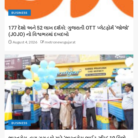
BUSINESS
177 દેશો અને 52 લાખ દર્શકો: ગુજરાતી OTT પ્લેટફોર્મ ‘જોજો’
(JOJO) નો વિશ્વભરમાં દબદબો
August 4, 2026
metronewsgujarat
BUSINESS