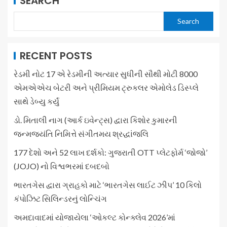
SEARCH
Search
RECENT POSTS
રેડમી નોટ 17 એ રેડમીની અત્યાર સુધીની સૌથી મોટી 8000
એમએએચ બેટરી અને પ્રીમિયમ ટ્રુકલર એમોલેડ ડિસ્પ્લે
સાથે ડેબ્યુ કર્યું
ડો. મિતાલી નાગ (આર્ક ઇવેન્ટ્સ) દ્વારા કિશોર કુમારની
જન્મજયંતિ નિમિત્તે સંગીતમય શ્રદ્ધાંજલિ
177 દેશો અને 52 લાખ દર્શકો: ગુજરાતી OTT પ્લેટફોર્મ ‘જોજો’
(JOJO) નો વિશ્વભરમાં દબદબો
ભારતગેસ દ્વારા ગ્રાહકો માટે ‘ભારતગેસ લાઈટ ઝીપ’ 10 કિલો
કંપોઝિટ સિલિન્ડરનું લોન્ચિંગ
અમદાવાદમાં યોજાયેલા ‘ઓકલ્ટ કોન્ક્લેવ 2026’માં