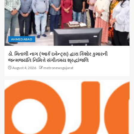
AHMEDABAD
ડો. મિતાલી નાગ (આર્ક ઇવેન્ટ્સ) દ્વારા કિશોર કુમારની
જન્મજયંતિ નિમિત્તે સંગીતમય શ્રદ્ધાંજલિ
August 4, 2026
metronewsgujarat