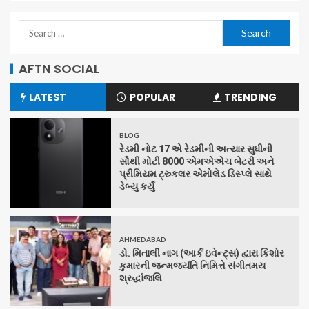
AFTN SOCIAL
LATEST
POPULAR
TRENDING
BLOG
રેડમી નોટ 17 એ રેડમીની અત્યાર સુધીની
સૌથી મોટી 8000 એમએએચ બેટરી અને
પ્રીમિયમ ટ્રુકલર એમોલેડ ડિસ્પ્લે સાથે
ડેબ્યુ કર્યું
AHMEDABAD
ડો. મિતાલી નાગ (આર્ક ઇવેન્ટ્સ) દ્વારા કિશોર
કુમારની જન્મજયંતિ નિમિત્તે સંગીતમય
શ્રદ્ધાંજલિ