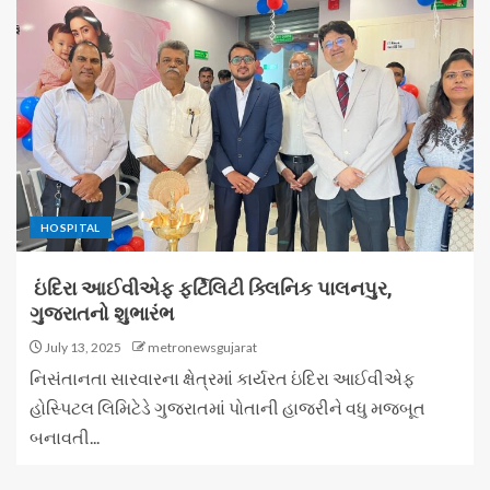
HOSPITAL
ઇંદિરા આઈવીએફ ફર્ટિલિટી ક્લિનિક પાલનપુર,
ગુજરાતનો શુભારંભ
July 13, 2025
metronewsgujarat
નિસંતાનતા સારવારના ક્ષેત્રમાં કાર્યરત ઇંદિરા આઈવીએફ
હોસ્પિટલ લિમિટેડે ગુજરાતમાં પોતાની હાજરીને વધુ મજબૂત
બનાવતી...