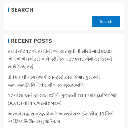
SEARCH
Search
RECENT POSTS
રેડમી નોટ 17 એ રેડમીની અત્યાર સુધીની સૌથી મોટી 8000
એમએએચ બેટરી અને પ્રીમિયમ ટ્રુકલર એમોલેડ ડિસ્પ્લે
સાથે ડેબ્યુ કર્યું
ડો. મિતાલી નાગ (આર્ક ઇવેન્ટ્સ) દ્વારા કિશોર કુમારની
જન્મજયંતિ નિમિત્તે સંગીતમય શ્રદ્ધાંજલિ
177 દેશો અને 52 લાખ દર્શકો: ગુજરાતી OTT પ્લેટફોર્મ ‘જોજો’
(JOJO) નો વિશ્વભરમાં દબદબો
ભારતગેસ દ્વારા ગ્રાહકો માટે ‘ભારતગેસ લાઈટ ઝીપ’ 10 કિલો
કંપોઝિટ સિલિન્ડરનું લોન્ચિંગ