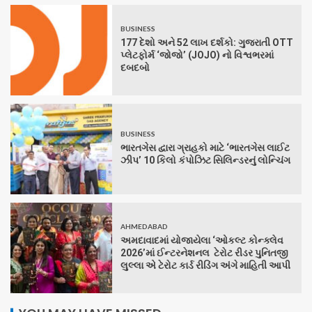
BUSINESS
177 દેશો અને 52 લાખ દર્શકો: ગુજરાતી OTT
પ્લેટફોર્મ ‘જોજો’ (JOJO) નો વિશ્વભરમાં
દબદબો
BUSINESS
ભારતગેસ દ્વારા ગ્રાહકો માટે ‘ભારતગેસ લાઈટ
ઝીપ’ 10 કિલો કંપોઝિટ સિલિન્ડરનું લોન્ચિંગ
AHMEDABAD
અમદાવાદમાં યોજાયેલા ‘ઓકલ્ટ કોન્ક્લેવ
2026’માં ઈન્ટરનેશનલ ટેરોટ રીડર પુનિતજી
લુલ્લા એ ટેરોટ કાર્ડ રીડિંગ અંગે માહિતી આપી