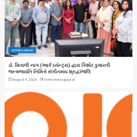
AHMEDABAD
ડો. મિતાલી નાગ (આર્ક ઇવેન્ટ્સ) દ્વારા કિશોર કુમારની
જન્મજયંતિ નિમિત્તે સંગીતમય શ્રદ્ધાંજલિ
August 4, 2026
metronewsgujarat