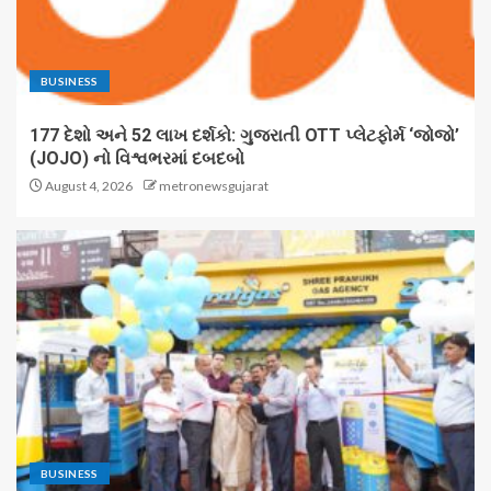
BUSINESS
177 દેશો અને 52 લાખ દર્શકો: ગુજરાતી OTT પ્લેટફોર્મ ‘જોજો’
(JOJO) નો વિશ્વભરમાં દબદબો
August 4, 2026
metronewsgujarat
BUSINESS