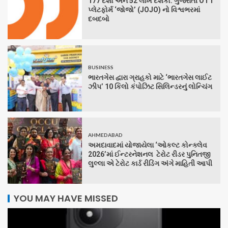
177 દેશો અને 52 લાખ દર્શકો: ગુજરાતી OTT
પ્લેટફોર્મ ‘જોજો’ (JOJO) નો વિશ્વભરમાં
દબદબો
BUSINESS
ભારતગેસ દ્વારા ગ્રાહકો માટે ‘ભારતગેસ લાઈટ
ઝીપ’ 10 કિલો કંપોઝિટ સિલિન્ડરનું લોન્ચિંગ
AHMEDABAD
અમદાવાદમાં યોજાયેલા ‘ઓકલ્ટ કોન્ક્લેવ
2026’માં ઈન્ટરનેશનલ ટેરોટ રીડર પુનિતજી
લુલ્લા એ ટેરોટ કાર્ડ રીડિંગ અંગે માહિતી આપી
YOU MAY HAVE MISSED