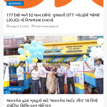
BUSINESS
177 દેશો અને 52 લાખ દર્શકો: ગુજરાતી OTT પ્લેટફોર્મ ‘જોજો’
(JOJO) નો વિશ્વભરમાં દબદબો
August 4, 2026
metronewsgujarat
BUSINESS
ભારતગેસ દ્વારા ગ્રાહકો માટે ‘ભારતગેસ લાઈટ ઝીપ’ 10 કિલો
કંપોઝિટ સિલિન્ડરનું લોન્ચિંગ