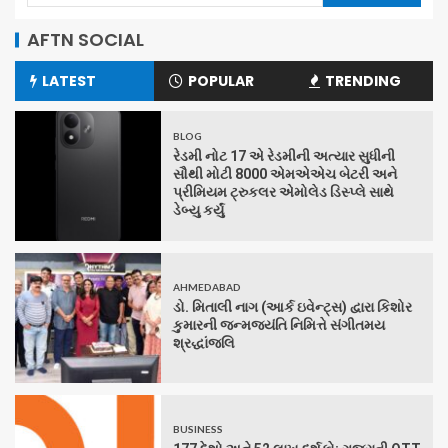
AFTN SOCIAL
LATEST
POPULAR
TRENDING
BLOG
રેડમી નોટ 17 એ રેડમીની અત્યાર સુધીની
સૌથી મોટી 8000 એમએએચ બેટરી અને
પ્રીમિયમ ટ્રુકલર એમોલેડ ડિસ્પ્લે સાથે
ડેબ્યુ કર્યું
AHMEDABAD
ડો. મિતાલી નાગ (આર્ક ઇવેન્ટ્સ) દ્વારા કિશોર
કુમારની જન્મજયંતિ નિમિત્તે સંગીતમય
શ્રદ્ધાંજલિ
BUSINESS