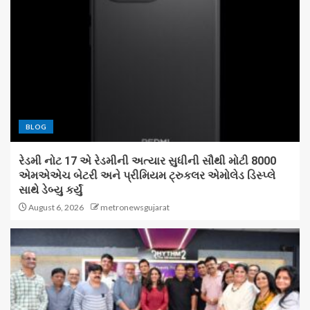
BLOG
રેડમી નોટ 17 એ રેડમીની અત્યાર સુધીની સૌથી મોટી 8000
એમએએચ બેટરી અને પ્રીમિયમ ટ્રુકલર એમોલેડ ડિસ્પ્લે
સાથે ડેબ્યુ કર્યું
August 6, 2026
metronewsgujarat