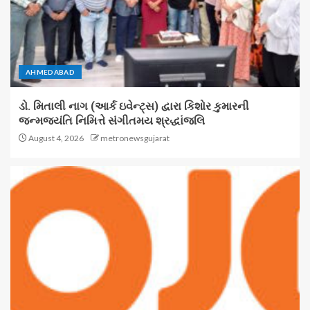
AHMEDABAD
ડો. મિતાલી નાગ (આર્ક ઇવેન્ટ્સ) દ્વારા કિશોર કુમારની
જન્મજયંતિ નિમિત્તે સંગીતમય શ્રદ્ધાંજલિ
August 4, 2026
metronewsgujarat