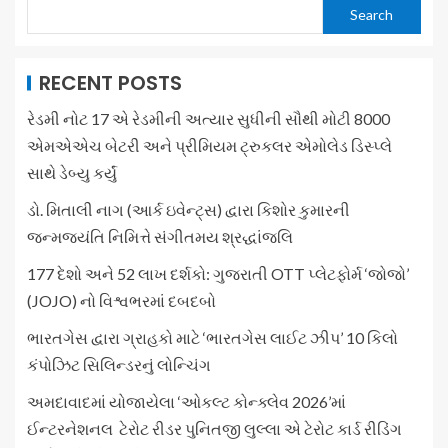
Search
RECENT POSTS
રેડમી નોટ 17 એ રેડમીની અત્યાર સુધીની સૌથી મોટી 8000
એમએએચ બેટરી અને પ્રીમિયમ ટ્રુકલર એમોલેડ ડિસ્પ્લે
સાથે ડેબ્યુ કર્યું
ડો. મિતાલી નાગ (આર્ક ઇવેન્ટ્સ) દ્વારા કિશોર કુમારની
જન્મજયંતિ નિમિત્તે સંગીતમય શ્રદ્ધાંજલિ
177 દેશો અને 52 લાખ દર્શકો: ગુજરાતી OTT પ્લેટફોર્મ ‘જોજો’
(JOJO) નો વિશ્વભરમાં દબદબો
ભારતગેસ દ્વારા ગ્રાહકો માટે ‘ભારતગેસ લાઈટ ઝીપ’ 10 કિલો
કંપોઝિટ સિલિન્ડરનું લોન્ચિંગ
અમદાવાદમાં યોજાયેલા ‘ઓકલ્ટ કોન્ક્લેવ 2026’માં
ઈન્ટરનેશનલ ટેરોટ રીડર પુનિતજી લુલ્લા એ ટેરોટ કાર્ડ રીડિંગ