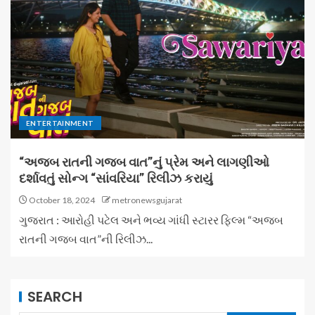
ENTERTAINMENT
“અજબ રાતની ગજબ વાત”નું પ્રેમ અને લાગણીઓ
દર્શાવતું સોન્ગ “સાંવરિયા” રિલીઝ કરાયું
October 18, 2024
metronewsgujarat
ગુજરાત : આરોહી પટેલ અને ભવ્ય ગાંધી સ્ટારર ફિલ્મ “અજબ
રાતની ગજબ વાત”ની રિલીઝ...
SEARCH