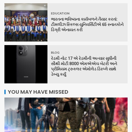
EDUCATION
ભારતના ભવિષ્યના કાર્યબળને તૈયાર કરતાં:
ટીમલીઝ સ્કિલ્સ યુનિવર્સિટીએ 65 સ્નાતકોને
ડિગ્રી એનાયત કરી
BLOG
રેડમી નોટ 17 એ રેડમીની અત્યાર સુધીની
સૌથી મોટી 8000 એમએએચ બેટરી અને
પ્રીમિયમ ટ્રુકલર એમોલેડ ડિસ્પ્લે સાથે
ડેબ્યુ કર્યું
YOU MAY HAVE MISSED