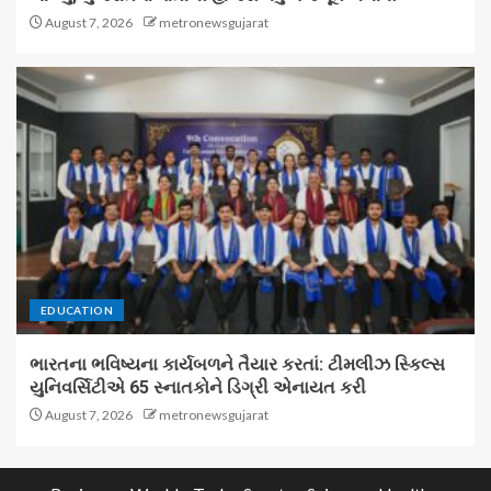
August 7, 2026
metronewsgujarat
EDUCATION
ભારતના ભવિષ્યના કાર્યબળને તૈયાર કરતાં: ટીમલીઝ સ્કિલ્સ
યુનિવર્સિટીએ 65 સ્નાતકોને ડિગ્રી એનાયત કરી
August 7, 2026
metronewsgujarat