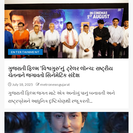
ENTERTAINMENT
ગુજરાતી ફિલ્મ ‘વિશ્વગુરુ’નું ટ્રેલર લૉન્ચ: રાષ્ટ્રીય
ચેતનાને જગાવતો સિનેમેટિક સંદેશ
July 18, 2025
metronewsgujarat
ગુજરાતી ફિલ્મ જગત માટે એક અનોખું પાનું બનાવતી અને
રાષ્ટ્રપ્રેમને આધુનિક દૃષ્ટિકોણથી રજૂ કરતી...