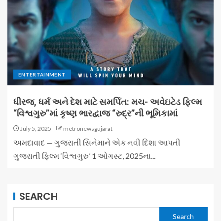
ENTERTAINMENT
ધીરજ, ધર્મ અને દેશ માટે સમર્પિત: મચ- અવેઇટેડ ફિલ્મ
“વિશ્વગુરુ”માં કૃષ્ણ ભારદ્વાજ “રુદ્ર”ની ભૂમિકામાં
July 5, 2025
metronewsgujarat
અમદાવાદ — ગુજરાતી સિનેમાને એક નવી દિશા આપતી
ગુજરાતી ફિલ્મ ‘વિશ્વગુરુ’ 1 ઓગસ્ટ, 2025ના...
SEARCH
Search