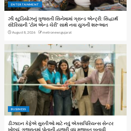
ENTERTAINMENT
ઝી સ્ટુડિયોઝનું ગુજરાતી સિનેમામાં ગ્રાન્ડ એન્ટ્રી: સિદ્ધાર્થ
રાંદેરિયાની ‘ટોમ એન્ડ ચેરી’ સાથે નવા યુગની શરૂઆત
August 8, 2026
metronewsgujarat
BUSINESS
ડીઝાઇન કેફેએ સુરતીઓ માટે નવું એક્સપિરિયન્સ સેન્ટર
ખોલ્યું, ગુજરાતમાં પોતાની હાજરી વધુ મજબૂત બનાવી