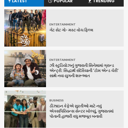
LATEST
POPULAR
TRENDING
ENTERTAINMENT
ગેટ સેટ ગો- મસ્ટ વોચ ફિલ્મ
ENTERTAINMENT
ઝી સ્ટુડિયોઝનું ગુજરાતી સિનેમામાં ગ્રાન્ડ
એન્ટ્રી: સિદ્ધાર્થ રાંદેરિયાની ‘ટોમ એન્ડ ચેરી’
સાથે નવા યુગની શરૂઆત
BUSINESS
ડીઝાઇન કેફેએ સુરતીઓ માટે નવું
એક્સપિરિયન્સ સેન્ટર ખોલ્યું, ગુજરાતમાં
પોતાની હાજરી વધુ મજબૂત બનાવી