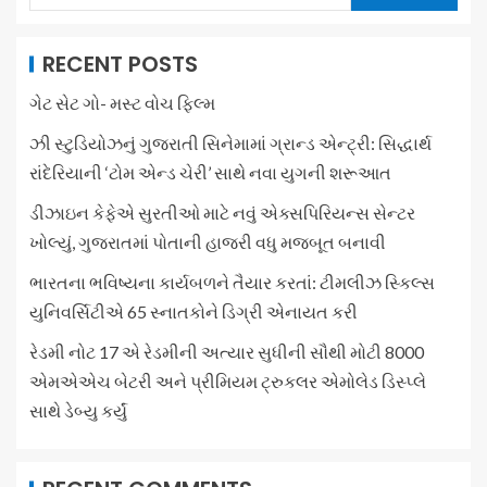
RECENT POSTS
ગેટ સેટ ગો- મસ્ટ વોચ ફિલ્મ
ઝી સ્ટુડિયોઝનું ગુજરાતી સિનેમામાં ગ્રાન્ડ એન્ટ્રી: સિદ્ધાર્થ
રાંદેરિયાની ‘ટોમ એન્ડ ચેરી’ સાથે નવા યુગની શરૂઆત
ડીઝાઇન કેફેએ સુરતીઓ માટે નવું એક્સપિરિયન્સ સેન્ટર
ખોલ્યું, ગુજરાતમાં પોતાની હાજરી વધુ મજબૂત બનાવી
ભારતના ભવિષ્યના કાર્યબળને તૈયાર કરતાં: ટીમલીઝ સ્કિલ્સ
યુનિવર્સિટીએ 65 સ્નાતકોને ડિગ્રી એનાયત કરી
રેડમી નોટ 17 એ રેડમીની અત્યાર સુધીની સૌથી મોટી 8000
એમએએચ બેટરી અને પ્રીમિયમ ટ્રુકલર એમોલેડ ડિસ્પ્લે
સાથે ડેબ્યુ કર્યું