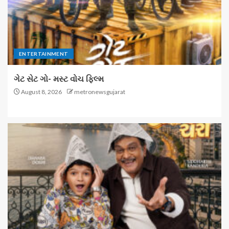
ENTERTAINMENT
ગેટ સેટ ગો- મસ્ટ વોચ ફિલ્મ
August 8, 2026
metronewsgujarat