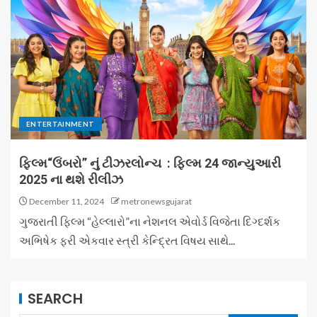
ENTERTAINMENT
ફિલ્મ“ઉંબરો” નું ટીઝરલોન્ચ : ફિલ્મ 24 જાન્યુઆરી
2025 ના થશે રીલીઝ
December 11, 2024
metronewsgujarat
ગુજરાતી ફિલ્મ “હેલ્લારો”ના નેશનલ એવોર્ડ વિજેતા દિગ્દર્શક
અભિષેક ફરી એકવાર સ્ત્રી કેન્દ્રિત વિષય સાથે...
SEARCH