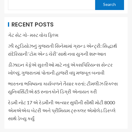
Search
RECENT POSTS
ગેટ સેટ ગો- મસ્ટ વોચ ફિલ્મ
ઝી સ્ટુડિયોઝનું ગુજરાતી સિનેમામાં ગ્રાન્ડ એન્ટ્રી: સિદ્ધાર્થ
રાંદેરિયાની ‘ટોમ એન્ડ ચેરી’ સાથે નવા યુગની શરૂઆત
ડીઝાઇન કેફેએ સુરતીઓ માટે નવું એક્સપિરિયન્સ સેન્ટર
ખોલ્યું, ગુજરાતમાં પોતાની હાજરી વધુ મજબૂત બનાવી
ભારતના ભવિષ્યના કાર્યબળને તૈયાર કરતાં: ટીમલીઝ સ્કિલ્સ
યુનિવર્સિટીએ 65 સ્નાતકોને ડિગ્રી એનાયત કરી
રેડમી નોટ 17 એ રેડમીની અત્યાર સુધીની સૌથી મોટી 8000
એમએએચ બેટરી અને પ્રીમિયમ ટ્રુકલર એમોલેડ ડિસ્પ્લે
સાથે ડેબ્યુ કર્યું