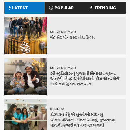
LATEST
POPULAR
TRENDING
ENTERTAINMENT
ગેટ સેટ ગો- મસ્ટ વોચ ફિલ્મ
ENTERTAINMENT
ઝી સ્ટુડિયોઝનું ગુજરાતી સિનેમામાં ગ્રાન્ડ
એન્ટ્રી: સિદ્ધાર્થ રાંદેરિયાની ‘ટોમ એન્ડ ચેરી’
સાથે નવા યુગની શરૂઆત
BUSINESS
ડીઝાઇન કેફેએ સુરતીઓ માટે નવું
એક્સપિરિયન્સ સેન્ટર ખોલ્યું, ગુજરાતમાં
પોતાની હાજરી વધુ મજબૂત બનાવી