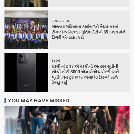
EDUCATION
ભારતના ભવિષ્યના કાર્યબળને તૈયાર કરતાં:
ટીમલીઝ સ્કિલ્સ યુનિવર્સિટીએ 65 સ્નાતકોને
ડિગ્રી એનાયત કરી
BLOG
રેડમી નોટ 17 એ રેડમીની અત્યાર સુધીની
સૌથી મોટી 8000 એમએએચ બેટરી અને
પ્રીમિયમ ટ્રુકલર એમોલેડ ડિસ્પ્લે સાથે
ડેબ્યુ કર્યું
YOU MAY HAVE MISSED