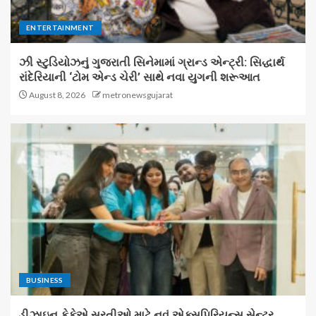
ENTERTAINMENT
ઝી સ્ટુડિયોઝનું ગુજરાતી સિનેમામાં ગ્રાન્ડ એન્ટ્રી: સિદ્ધાર્થ
રાંદેરિયાની ‘ટોમ એન્ડ ચેરી’ સાથે નવા યુગની શરૂઆત
August 8, 2026
metronewsgujarat
BUSINESS
ડીઝાઇન કેફેએ સુરતીઓ માટે નવું એક્સપિરિયન્સ સેન્ટર