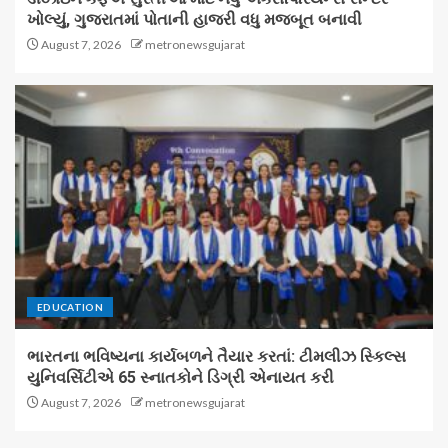
ખોલ્યું, ગુજરાતમાં પોતાની હાજરી વધુ મજબૂત બનાવી
August 7, 2026
metronewsgujarat
EDUCATION
ભારતના ભવિષ્યના કાર્યબળને તૈયાર કરતાં: ટીમલીઝ સ્કિલ્સ
યુનિવર્સિટીએ 65 સ્નાતકોને ડિગ્રી એનાયત કરી
August 7, 2026
metronewsgujarat