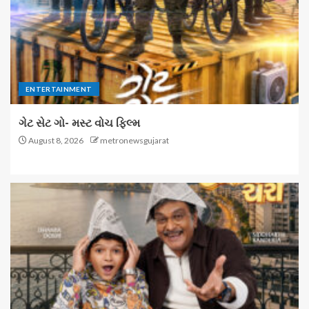
ENTERTAINMENT
ગેટ સેટ ગો- મસ્ટ વોચ ફિલ્મ
August 8, 2026
metronewsgujarat