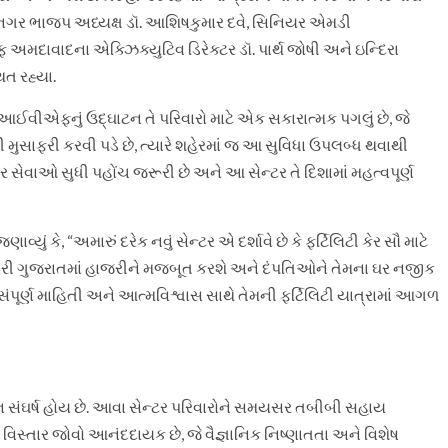
ીનગર ભાજપ અધ્યક્ષ ડૉ. આશિષકુમાર દવે, સિનિયર એમડી
મદાવાદના એક્ઝિક્યુટિવ ડિરેક્ટર ડૉ. પાર્થ જોષી અને ઇન્દિરા
ત રહ્યા.
રા આઈવીએફનું ઉદ્ઘાટન તે પરિવારો માટે એક સકારાત્મક પગલું છે, જે
બી મુસાફરી કરવી પડે છે, ત્યારે શહેરમાં જ આ સુવિધા ઉપલબ્ધ થવાથી
કેર સેવાઓ સુધી પહોંચ જરૂરી છે અને આ સેન્ટર તે દિશામાં મહત્વપૂર્ણ
ું કે, “અમારું દરેક નવું સેન્ટર એ દર્શાવે છે કે ફર્ટિલિટી કેર સૌ માટે
ી ગુજરાતમાં હાજરીને મજબૂત કરશે અને દંપતિઓને તેમના ઘર નજીક
સંપૂર્ણ માહિતી અને આત્મવિશ્વાસ સાથે તેમની ફર્ટિલિટી યાત્રામાં આગળ
મૌન સંઘર્ષ હોય છે. આવા સેન્ટર પરિવારોને સમયસર તબીબી સહાય
િસ્તાર જોવો આનંદદાયક છે, જે વૈજ્ઞાનિક નિષ્ણાતતા અને વિશેષ