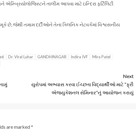
ટ અને એમ્બ્રિયોલોજિસ્ટને તાલીમ આપવા માટે ઇન્દિરા ફર્ટિલિટી
મૂકે છે, જેથી તમામ દર્દીઓને તેના ક્લિનિક નેટવર્કમાં વિશ્વસનીય
ati
Dr. Viral Luhar
GANDHINAGAR
Indira IVF
Mira Patel
Next
ામું
યુરોપમાં અભ્યાસ કરવા ઈચ્છતા વિદ્યાર્થીઓ માટે “ફ્રી
એજ્યુકેશનલ સેમિનાર”નું આયોજન કરાયું
elds are marked
*