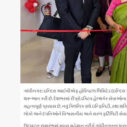
ગાંધીનગર: ઇન્દિરા આઈવીએફ હોસ્પિટલ લિમિટેડ (ઇન્દિર
શરૂઆત કરી છે. દેશભરમાં રીપ્રોડક્ટિવ હેલ્થકેર સેવાઓન
મહત્વપૂર્ણ પ્રયાસ છે. નવું ક્લિનિક રાધે ઇન્ફિનિટી, રક્ષા શ
લોકો અને દંપતિઓને વિશ્વસનીય અને સરળ ફર્ટિલિટી સેવા
ઉદ્ઘાટન સમારંભમાં મુખ્ય મહેમાન તરીકે ગાંધીનગરના ધારા