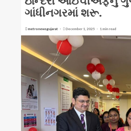
ઇન્દિરા આઈવીએફનું ગુજર
ગાંધીનગરમાં શરૂ.
metronewsgujarat
December 1, 2025
1 min read