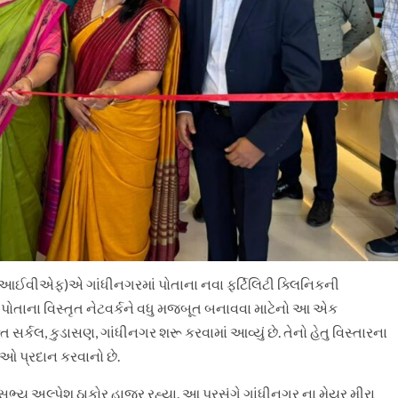
ા આઈવીએફ)એ ગાંધીનગરમાં પોતાના નવા ફર્ટિલિટી ક્લિનિકની
ા પોતાના વિસ્તૃત નેટવર્કને વધુ મજબૂત બનાવવા માટેનો આ એક
ક્તિ સર્કલ, કુડાસણ, ગાંધીનગર શરૂ કરવામાં આવ્યું છે. તેનો હેતુ વિસ્તારના
ઓ પ્રદાન કરવાનો છે.
સભ્ય અલ્પેશ ઠાકોર હાજર રહ્યા. આ પ્રસંગે ગાંધીનગર ના મેયર મીરા