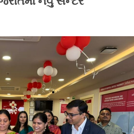
ાતમાં નવું સેન્ટર