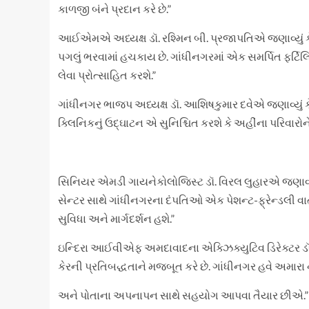
કાળજી બંને પ્રદાન કરે છે.”
આઈએમએ અધ્યક્ષ ડૉ. રશ્મિન બી. પ્રજાપતિએ જણાવ્યું કે, “ર
પગલું ભરવામાં હચકાય છે. ગાંધીનગરમાં એક સમર્પિત ફર્ટિ
લેવા પ્રોત્સાહિત કરશે.”
ગાંધીનગર ભાજપ અધ્યક્ષ ડૉ. આશિષકુમાર દવેએ જણાવ્યું કે
ક્લિનિકનું ઉદ્ઘાટન એ સુનિશ્ચિત કરશે કે અહીંના પરિવારોન
સિનિયર એમડી ગાયનેકોલોજિસ્ટ ડૉ. વિરલ લુહારએ જણાવ્યું 
સેન્ટર સાથે ગાંધીનગરના દંપતિઓ એક પેશન્ટ-ફ્રેન્ડલી વાતા
સુવિધા અને માર્ગદર્શન હશે.”
ઇન્દિરા આઈવીએફ અમદાવાદના એક્ઝિક્યુટિવ ડિરેક્ટર ડૉ. પા
કેરની પ્રતિબદ્ધતાને મજબૂત કરે છે. ગાંધીનગર હવે અમારા
અને પોતાના અપનાપન સાથે સહયોગ આપવા તૈયાર છીએ.”