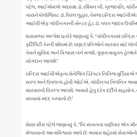
પટેલ, આઈએમએ અધ્યક્ષ ડૉ. રશ્મિન બી. પ્રજાપતિ, ગાંધ
ગાયનેકોલોજિસ્ટ ડૉ. વિરલ લુહાર, તેમજ ઇન્દિરા આઈવીએફ અ
આઈવીએફ ગાંધીનગરની સેન્ટર હેડ ડૉ. પલક જાદવ ઉપસ્થિ
ધારાસભ્ય અલ્પેશ ઠાકોરે જણાવ્યું કે, “ગાંધીનગરમાં ઇન્દિ
ફર્ટિલિટી કેરની શોધમાં છે. ઘણા દંપતિઓને સારવાર માટે લાં
તેમને સુવિધા અને વિશ્વાસ બંને મળશે. ગુણવત્તાયુક્ત હેલ્થ
યોગદાન આપશે.”
ઇન્દિરા આઈવીએફના મેનેજિંગ ડિરેક્ટર નિતિજ મુર્ડિયાએ જણાવ્ય
સરળ અને ઉપલબ્ધ હોવી જોઈએ. ગાંધીનગર ક્લિનિક અમાર
સારવારનો વિકલ્પ આપશે. અમારો હેતુ દરેક દર્દીને સહયોગ, 
વધવામાં મદદ કરવાનો છે.”
મેયર મીરા પટેલે જણાવ્યું કે, “નિઃસંતાનતા ઘણીવાર એક 
મેળવવાનો આત્મવિશ્વાસ આપે છે. અમારા શહેરમાં સેવાઓનો વ