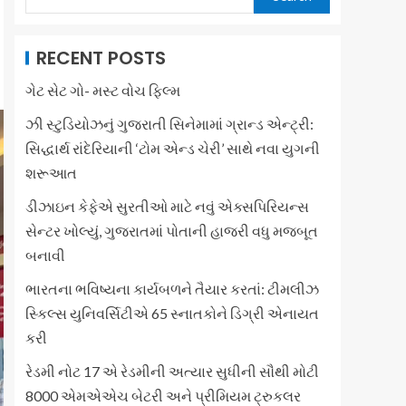
RECENT POSTS
ગેટ સેટ ગો- મસ્ટ વોચ ફિલ્મ
ઝી સ્ટુડિયોઝનું ગુજરાતી સિનેમામાં ગ્રાન્ડ એન્ટ્રી:
સિદ્ધાર્થ રાંદેરિયાની ‘ટોમ એન્ડ ચેરી’ સાથે નવા યુગની
શરૂઆત
ડીઝાઇન કેફેએ સુરતીઓ માટે નવું એક્સપિરિયન્સ
સેન્ટર ખોલ્યું, ગુજરાતમાં પોતાની હાજરી વધુ મજબૂત
બનાવી
ભારતના ભવિષ્યના કાર્યબળને તૈયાર કરતાં: ટીમલીઝ
સ્કિલ્સ યુનિવર્સિટીએ 65 સ્નાતકોને ડિગ્રી એનાયત
કરી
રેડમી નોટ 17 એ રેડમીની અત્યાર સુધીની સૌથી મોટી
8000 એમએએચ બેટરી અને પ્રીમિયમ ટ્રુકલર