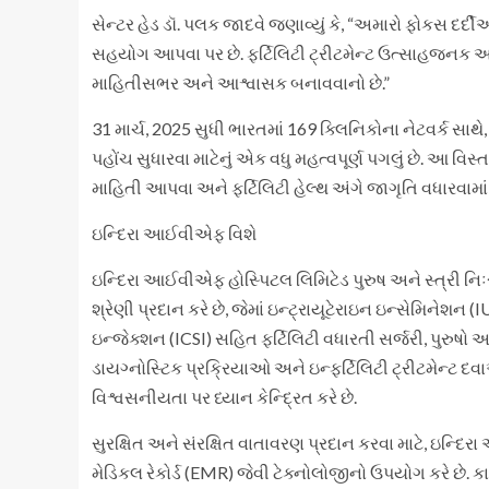
સેન્ટર હેડ ડૉ. પલક જાદવે જણાવ્યું કે, “અમારો ફોકસ દર્
સહયોગ આપવા પર છે. ફર્ટિલિટી ટ્રીટમેન્ટ ઉત્સાહજનક 
માહિતીસભર અને આશ્વાસક બનાવવાનો છે.”
31 માર્ચ, 2025 સુધી ભારતમાં 169 ક્લિનિકોના નેટવર્ક સાથ
પહોંચ સુધારવા માટેનું એક વધુ મહત્વપૂર્ણ પગલું છે. આ વ
માહિતી આપવા અને ફર્ટિલિટી હેલ્થ અંગે જાગૃતિ વધારવામાં
ઇન્દિરા આઈવીએફ વિશે
ઇન્દિરા આઈવીએફ હોસ્પિટલ લિમિટેડ પુરુષ અને સ્ત્રી નિઃ
શ્રેણી પ્રદાન કરે છે, જેમાં ઇન્ટ્રાયૂટેરાઇન ઇન્સેમિનેશન (
ઇન્જેક્શન (ICSI) સહિત ફર્ટિલિટી વધારતી સર્જરી, પુરુષો અ
ડાયગ્નોસ્ટિક પ્રક્રિયાઓ અને ઇન્ફર્ટિલિટી ટ્રીટમેન્
વિશ્વસનીયતા પર ધ્યાન કેન્દ્રિત કરે છે.
સુરક્ષિત અને સંરક્ષિત વાતાવરણ પ્રદાન કરવા માટે, ઇન્દિરા
મેડિકલ રેકોર્ડ (EMR) જેવી ટેક્નોલોજીનો ઉપયોગ કરે છે.