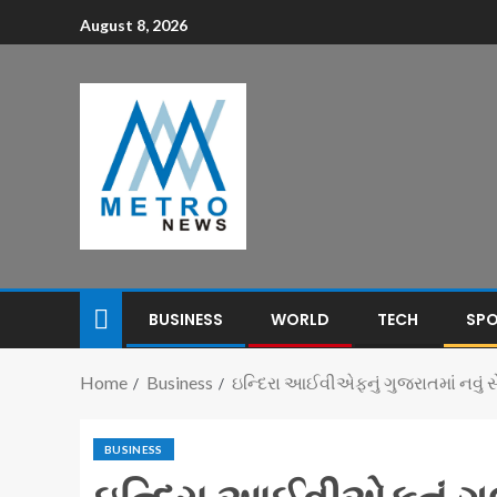
August 8, 2026
BUSINESS
WORLD
TECH
SP
Home
Business
ઇન્દિરા આઈવીએફનું ગુજરાતમાં નવું સે
BUSINESS