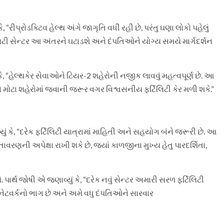
ીપ્રોડક્ટિવ હેલ્થ અંગે જાગૃતિ વધી રહી છે, પરંતુ ઘણા લોકો પહેલું
લિટી સેન્ટર આ અંતરને ઘટાડશે અને દંપતિઓને યોગ્ય સમયે માર્ગદર્શન
, “હેલ્થકેર સેવાઓને ટિયર-2 શહેરોની નજીક લાવવું મહત્વપૂર્ણ છે. આ
ે મોટા શહેરોમાં જવાની જરૂર વગર વિશ્વસનીય ફર્ટિલિટી કેર મળી શકે.”
કે, “દરેક ફર્ટિલિટી યાત્રામાં માહિતી અને સહયોગ બંને જરૂરી છે. આ
વરણની અપેક્ષા રાખી શકે છે, જ્યાં કાળજીના મુખ્ય હેતુ પારદર્શિતા,
ર્થ જોષી એ જણાવ્યું કે, “દરેક નવું સેન્ટર અમારી સરળ ફર્ટિલિટી
 નેટવર્કનો ભાગ છે અને અમે વધુ દંપતિઓને સારવાર