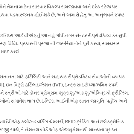
દીઓને તેમના માટેના સારવાર વિકલ્પ સમજાવવા અને દરેક સ્ટેજ પર
અથવા પડકારજનક હોઈ શકે છે, અને અમારો હેતુ આ અનુભવને સ્પષ્ટ,
ે, ઇન્દિરા આઈવીએફનું આ નવું ગાંધીનગર સેન્ટર રીપ્રોડક્ટિવ કેર સુધી
િસ્તરણ વિવિધ પ્રકારની પ્રજા ની જરૂરિયાતોને પૂરી કરવા, સમયસર
 મદદ કરશે.
સંતાનતા માટે ફર્ટિલિટી અને સહાયક રીપ્રોડક્ટિવ સેવાઓની વ્યાપક
IUI), ઇન વિટ્રો ફર્ટિલાઇઝેશન (IVF), ઇન્ટ્રાસાઇટોપ્લાઝમિક સ્પર્મ
ને સ્ત્રીઓ માટે ડોનર પ્રોગ્રામ, શુક્રાણુ/અંડાણુ/એમ્બ્રિયો ફ્રીઝિંગ,
ટ દવાઓનો સમાવેશ થાય છે. ઇન્દિરા આઈવીએફ સતત જાગૃતિ, પહોંચ અને
 આઈવીએફ ક્લોઝ્ડ વર્કિંગ ચેમ્બર્સ, RFID ટ્રેકિંગ અને ઇલેક્ટ્રોનિક
 કાળજી સાથે, તે નેશનલ બોર્ડ ઓફ એજ્યુકેશનથી માન્યતા પ્રાપ્ત