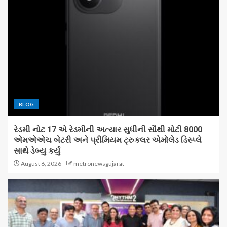
BLOG
રેડમી નોટ 17 એ રેડમીની અત્યાર સુધીની સૌથી મોટી 8000
એમએએચ બેટરી અને પ્રીમિયમ ટ્રુકલર એમોલેડ ડિસ્પ્લે
સાથે ડેબ્યુ કર્યું
August 6, 2026
metronewsgujarat