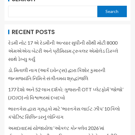
Search
RECENT POSTS
રેડમી નોટ 17 એ રેડમીની અત્યાર સુધીની સૌથી મોટી 8000
એમએએચ બેટરી અને પ્રીમિયમ ટ્રુકલર એમોલેડ ડિસ્પ્લે
સાથે ડેબ્યુ કર્યું
ડો. મિતાલી નાગ (આર્ક ઇવેન્ટ્સ) દ્વારા કિશોર કુમારની
જન્મજયંતિ નિમિત્તે સંગીતમય શ્રદ્ધાંજલિ
177 દેશો અને 52 લાખ દર્શકો: ગુજરાતી OTT પ્લેટફોર્મ ‘જોજો’
(JOJO) નો વિશ્વભરમાં દબદબો
ભારતગેસ દ્વારા ગ્રાહકો માટે ‘ભારતગેસ લાઈટ ઝીપ’ 10 કિલો
કંપોઝિટ સિલિન્ડરનું લોન્ચિંગ
અમદાવાદમાં યોજાયેલા ‘ઓકલ્ટ કોન્ક્લેવ 2026’માં