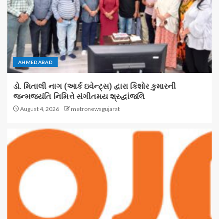
AHMEDABAD
ડો. મિતાલી નાગ (આર્ક ઇવેન્ટ્સ) દ્વારા કિશોર કુમારની
જન્મજયંતિ નિમિત્તે સંગીતમય શ્રદ્ધાંજલિ
August 4, 2026
metronewsgujarat