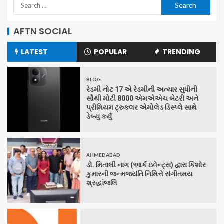
AFTN SOCIAL
LATEST
POPULAR
TRENDING
BLOG
રેડમી નોટ 17 એ રેડમીની અત્યાર સુધીની
સૌથી મોટી 8000 એમએએચ બેટરી અને
પ્રીમિયમ ટ્રુકલર એમોલેડ ડિસ્પ્લે સાથે
ડેબ્યુ કર્યું
AHMEDABAD
ડો. મિતાલી નાગ (આર્ક ઇવેન્ટ્સ) દ્વારા કિશોર
કુમારની જન્મજયંતિ નિમિત્તે સંગીતમય
શ્રદ્ધાંજલિ