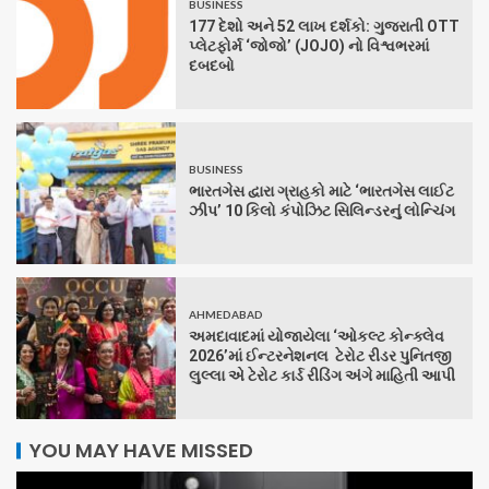
BUSINESS
177 દેશો અને 52 લાખ દર્શકો: ગુજરાતી OTT
પ્લેટફોર્મ ‘જોજો’ (JOJO) નો વિશ્વભરમાં
દબદબો
BUSINESS
ભારતગેસ દ્વારા ગ્રાહકો માટે ‘ભારતગેસ લાઈટ
ઝીપ’ 10 કિલો કંપોઝિટ સિલિન્ડરનું લોન્ચિંગ
AHMEDABAD
અમદાવાદમાં યોજાયેલા ‘ઓકલ્ટ કોન્ક્લેવ
2026’માં ઈન્ટરનેશનલ ટેરોટ રીડર પુનિતજી
લુલ્લા એ ટેરોટ કાર્ડ રીડિંગ અંગે માહિતી આપી
YOU MAY HAVE MISSED