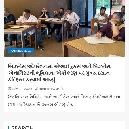
AHMEDABAD
બિઝનેસ ઓપરેશનમાં એઆઈ ટુલ્સ અને બિઝનેસ
એનાલિસ્ટની ભૂમિકાના એકીકરણ પર મુખ્ય ધ્યાન
કેન્દ્રિત કરવામાં આવ્યું
July 22, 2025
metronewsgujarat
ઉન્નતિ અનલિમિટેડ અને આઈ કેન આઈ વિલ ફાઉન્ડેશને તેમના
CBL (ચેમ્પિયન બિઝનેસ લીડર) બેચ...
SEARCH