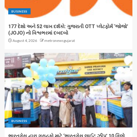
BUSINESS
177 દેશો અને 52 લાખ દર્શકો: ગુજરાતી OTT પ્લેટફોર્મ ‘જોજો’
(JOJO) નો વિશ્વભરમાં દબદબો
August 4, 2026
metronewsgujarat
BUSINESS
ભારતગેસ દ્વારા ગ્રાહકો માટે ‘ભારતગેસ લાઈટ ઝીપ’ 10 કિલો