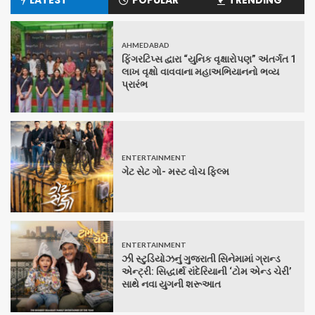
LATEST
POPULAR
TRENDING
AHMEDABAD
ફિંગરટિપ્સ દ્વારા “યુનિક વૃક્ષારોપણ” અંતર્ગત 1
લાખ વૃક્ષો વાવવાના મહાઅભિયાનનો ભવ્ય
પ્રારંભ
ENTERTAINMENT
ગેટ સેટ ગો- મસ્ટ વોચ ફિલ્મ
ENTERTAINMENT
ઝી સ્ટુડિયોઝનું ગુજરાતી સિનેમામાં ગ્રાન્ડ
એન્ટ્રી: સિદ્ધાર્થ રાંદેરિયાની ‘ટોમ એન્ડ ચેરી’
સાથે નવા યુગની શરૂઆત