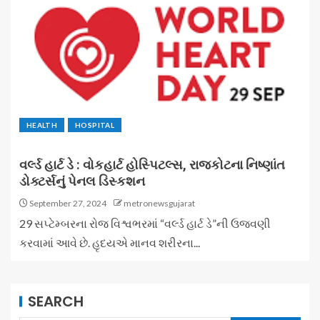
HEALTH
HOSPITAL
વર્લ્ડ હાર્ટ ડે : વોકહાર્ટ હોસ્પિટલ્સ, રાજકોટના નિષ્ણાંત
ડોક્ટર્સનું પેનલ ડિસ્કશન
September 27, 2024
metronewsgujarat
29 સપ્ટેમ્બરના રોજ વિશ્વભરમાં “વર્લ્ડ હાર્ટ ડે”ની ઉજવણી
કરવામાં આવે છે. હૃદયએ માનવ શરીરના...
SEARCH