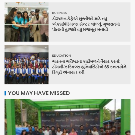
BUSINESS
ડીઝાઇન કેફેએ સુરતીઓ માટે નવું
એક્સપિરિયન્સ સેન્ટર ખોલ્યું, ગુજરાતમાં
પોતાની હાજરી વધુ મજબૂત બનાવી
EDUCATION
ભારતના ભવિષ્યના કાર્યબળને તૈયાર કરતાં:
ટીમલીઝ સ્કિલ્સ યુનિવર્સિટીએ 65 સ્નાતકોને
ડિગ્રી એનાયત કરી
YOU MAY HAVE MISSED