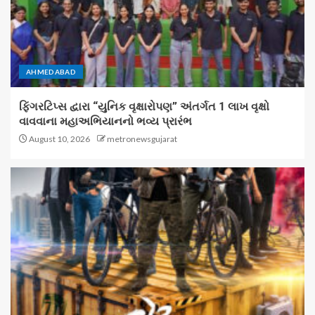
AHMEDABAD
ફિંગરટિપ્સ દ્વારા “યુનિક વૃક્ષારોપણ” અંતર્ગત 1 લાખ વૃક્ષો
વાવવાના મહાઅભિયાનનો ભવ્ય પ્રારંભ
August 10, 2026
metronewsgujarat