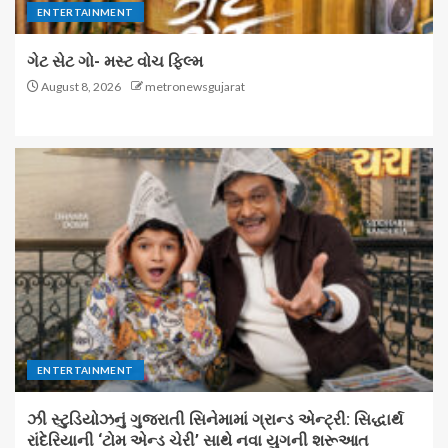
ENTERTAINMENT
ગેટ સેટ ગો- મસ્ટ વોચ ફિલ્મ
August 8, 2026
metronewsgujarat
ENTERTAINMENT
ઝી સ્ટુડિયોઝનું ગુજરાતી સિનેમામાં ગ્રાન્ડ એન્ટ્રી: સિદ્ધાર્થ
રાંદેરિયાની ‘ટોમ એન્ડ ચેરી’ સાથે નવા યુગની શરૂઆત