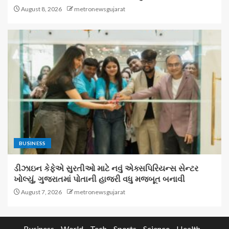
August 8, 2026
metronewsgujarat
BUSINESS
ડીઝાઇન કેફેએ સુરતીઓ માટે નવું એક્સપિરિયન્સ સેન્ટર
ખોલ્યું, ગુજરાતમાં પોતાની હાજરી વધુ મજબૂત બનાવી
August 7, 2026
metronewsgujarat
Business
World
Tech
Sports
Science
Health