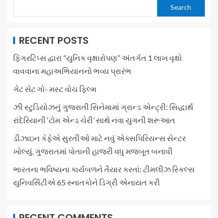
Search
RECENT POSTS
ફિંગરટિપ્સ દ્વારા “યુનિક વૃક્ષારોપણ” અંતર્ગત 1 લાખ વૃક્ષો
વાવવાના મહાઅભિયાનનો ભવ્ય પ્રારંભ
ગેટ સેટ ગો- મસ્ટ વોચ ફિલ્મ
ઝી સ્ટુડિયોઝનું ગુજરાતી સિનેમામાં ગ્રાન્ડ એન્ટ્રી: સિદ્ધાર્થ
રાંદેરિયાની ‘ટોમ એન્ડ ચેરી’ સાથે નવા યુગની શરૂઆત
ડીઝાઇન કેફેએ સુરતીઓ માટે નવું એક્સપિરિયન્સ સેન્ટર
ખોલ્યું, ગુજરાતમાં પોતાની હાજરી વધુ મજબૂત બનાવી
ભારતના ભવિષ્યના કાર્યબળને તૈયાર કરતાં: ટીમલીઝ સ્કિલ્સ
યુનિવર્સિટીએ 65 સ્નાતકોને ડિગ્રી એનાયત કરી
RECENT COMMENTS