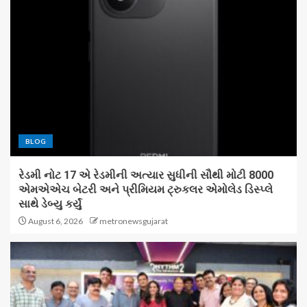
BLOG
રેડમી નોટ 17 એ રેડમીની અત્યાર સુધીની સૌથી મોટી 8000
એમએએચ બેટરી અને પ્રીમિયમ ટ્રુકલર એમોલેડ ડિસ્પ્લે
સાથે ડેબ્યુ કર્યું
August 6, 2026
metronewsgujarat