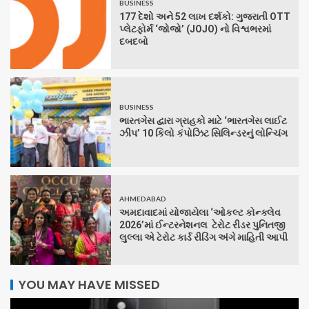
BUSINESS
177 દેશો અને 52 લાખ દર્શકો: ગુજરાતી OTT
પ્લેટફોર્મ ‘જોજો’ (JOJO) નો વિશ્વભરમાં
દબદબો
BUSINESS
ભારતગેસ દ્વારા ગ્રાહકો માટે ‘ભારતગેસ લાઈટ
ઝીપ’ 10 કિલો કંપોઝિટ સિલિન્ડરનું લોન્ચિંગ
AHMEDABAD
અમદાવાદમાં યોજાયેલા ‘ઓકલ્ટ કોન્ક્લેવ
2026’માં ઈન્ટરનેશનલ ટેરોટ રીડર પુનિતજી
લુલ્લા એ ટેરોટ કાર્ડ રીડિંગ અંગે માહિતી આપી
YOU MAY HAVE MISSED