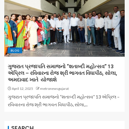
BLOG
ગુજરાત પ્રજાપતિ સમાજનો “શતાબ્દી મહોત્સવ” 13
એપ્રિલ – રવિવારના રોજ શ્રી ભાગવત વિધાપીઠ, સોલા,
અમદાવાદ ખાતે યોજાશે
April 12, 2025
metronewsgujarat
ગુજરાત પ્રજાપતિ સમાજનો “શતાબ્દી મહોત્સવ” 13 એપ્રિલ –
રવિવારના રોજ શ્રી ભાગવત વિધાપીઠ, સોલા,...
SEARCH