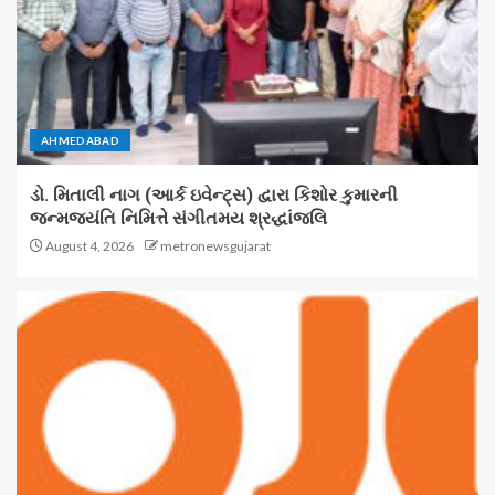
AHMEDABAD
ડો. મિતાલી નાગ (આર્ક ઇવેન્ટ્સ) દ્વારા કિશોર કુમારની
જન્મજયંતિ નિમિત્તે સંગીતમય શ્રદ્ધાંજલિ
August 4, 2026
metronewsgujarat