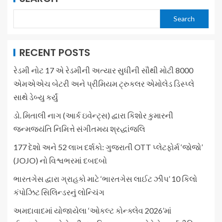
Search
RECENT POSTS
રેડમી નોટ 17 એ રેડમીની અત્યાર સુધીની સૌથી મોટી 8000
એમએએચ બેટરી અને પ્રીમિયમ ટ્રુકલર એમોલેડ ડિસ્પ્લે
સાથે ડેબ્યુ કર્યું
ડો. મિતાલી નાગ (આર્ક ઇવેન્ટ્સ) દ્વારા કિશોર કુમારની
જન્મજયંતિ નિમિત્તે સંગીતમય શ્રદ્ધાંજલિ
177 દેશો અને 52 લાખ દર્શકો: ગુજરાતી OTT પ્લેટફોર્મ ‘જોજો’
(JOJO) નો વિશ્વભરમાં દબદબો
ભારતગેસ દ્વારા ગ્રાહકો માટે ‘ભારતગેસ લાઈટ ઝીપ’ 10 કિલો
કંપોઝિટ સિલિન્ડરનું લોન્ચિંગ
અમદાવાદમાં યોજાયેલા ‘ઓકલ્ટ કોન્ક્લેવ 2026’માં