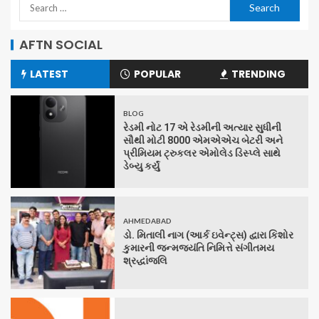
AFTN SOCIAL
LATEST
POPULAR
TRENDING
BLOG
રેડમી નોટ 17 એ રેડમીની અત્યાર સુધીની
સૌથી મોટી 8000 એમએએચ બેટરી અને
પ્રીમિયમ ટ્રુકલર એમોલેડ ડિસ્પ્લે સાથે
ડેબ્યુ કર્યું
AHMEDABAD
ડો. મિતાલી નાગ (આર્ક ઇવેન્ટ્સ) દ્વારા કિશોર
કુમારની જન્મજયંતિ નિમિત્તે સંગીતમય
શ્રદ્ધાંજલિ