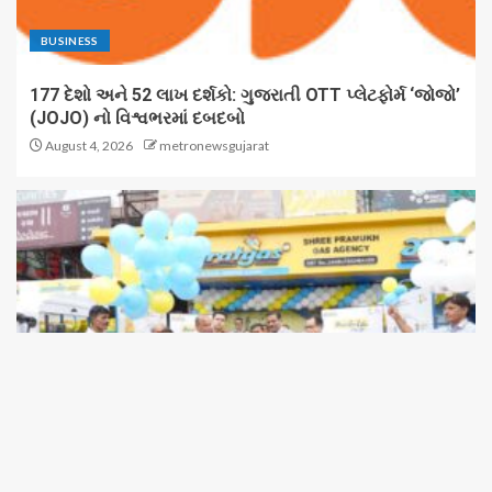
BUSINESS
177 દેશો અને 52 લાખ દર્શકો: ગુજરાતી OTT પ્લેટફોર્મ ‘જોજો’
(JOJO) નો વિશ્વભરમાં દબદબો
August 4, 2026
metronewsgujarat
BUSINESS
ભારતગેસ દ્વારા ગ્રાહકો માટે ‘ભારતગેસ લાઈટ ઝીપ’ 10 કિલો