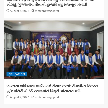
ખોલ્યું, ગુજરાતમાં પોતાની હાજરી વધુ મજબૂત બનાવી
August 7, 2026
metronewsgujarat
EDUCATION
ભારતના ભવિષ્યના કાર્યબળને તૈયાર કરતાં: ટીમલીઝ સ્કિલ્સ
યુનિવર્સિટીએ 65 સ્નાતકોને ડિગ્રી એનાયત કરી
August 7, 2026
metronewsgujarat