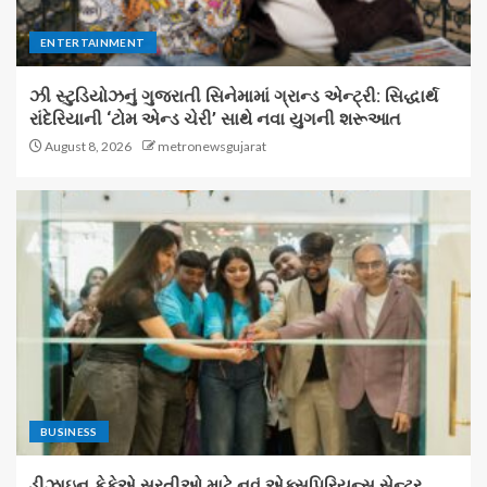
ENTERTAINMENT
ઝી સ્ટુડિયોઝનું ગુજરાતી સિનેમામાં ગ્રાન્ડ એન્ટ્રી: સિદ્ધાર્થ
રાંદેરિયાની ‘ટોમ એન્ડ ચેરી’ સાથે નવા યુગની શરૂઆત
August 8, 2026
metronewsgujarat
BUSINESS
ડીઝાઇન કેફેએ સુરતીઓ માટે નવું એક્સપિરિયન્સ સેન્ટર