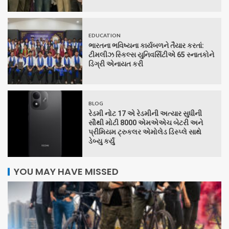
EDUCATION
ભારતના ભવિષ્યના કાર્યબળને તૈયાર કરતાં:
ટીમલીઝ સ્કિલ્સ યુનિવર્સિટીએ 65 સ્નાતકોને
ડિગ્રી એનાયત કરી
BLOG
રેડમી નોટ 17 એ રેડમીની અત્યાર સુધીની
સૌથી મોટી 8000 એમએએચ બેટરી અને
પ્રીમિયમ ટ્રુકલર એમોલેડ ડિસ્પ્લે સાથે
ડેબ્યુ કર્યું
YOU MAY HAVE MISSED