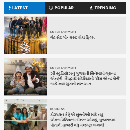
LATEST
POPULAR
TRENDING
ENTERTAINMENT
ગેટ સેટ ગો- મસ્ટ વોચ ફિલ્મ
ENTERTAINMENT
ઝી સ્ટુડિયોઝનું ગુજરાતી સિનેમામાં ગ્રાન્ડ
એન્ટ્રી: સિદ્ધાર્થ રાંદેરિયાની ‘ટોમ એન્ડ ચેરી’
સાથે નવા યુગની શરૂઆત
BUSINESS
ડીઝાઇન કેફેએ સુરતીઓ માટે નવું
એક્સપિરિયન્સ સેન્ટર ખોલ્યું, ગુજરાતમાં
પોતાની હાજરી વધુ મજબૂત બનાવી