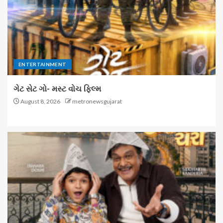
ENTERTAINMENT
ગેટ સેટ ગો- મસ્ટ વોચ ફિલ્મ
August 8, 2026
metronewsgujarat