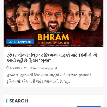
ENTERTAINMENT
ટ્રેલર લોન્ચ : થ્રિલર ફિલ્મના ચાહકો માટે 16મી મે એ
આવી રહી છે ફિલ્મ “ભ્રમ”
April 30, 2025
metronewsgujarat
ગુજરાત: ગુજરાતી સિનેમાના ચાહકો માટે થ્રિલર ફિલ્મોની
દુનિયામાં એક નવી લહેર આવવાની છે. “હું...
SEARCH