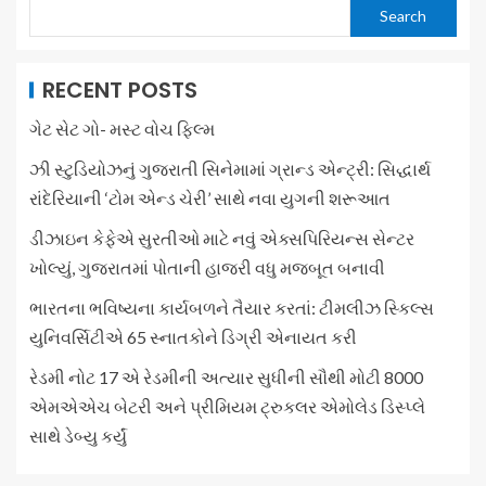
Search
RECENT POSTS
ગેટ સેટ ગો- મસ્ટ વોચ ફિલ્મ
ઝી સ્ટુડિયોઝનું ગુજરાતી સિનેમામાં ગ્રાન્ડ એન્ટ્રી: સિદ્ધાર્થ
રાંદેરિયાની ‘ટોમ એન્ડ ચેરી’ સાથે નવા યુગની શરૂઆત
ડીઝાઇન કેફેએ સુરતીઓ માટે નવું એક્સપિરિયન્સ સેન્ટર
ખોલ્યું, ગુજરાતમાં પોતાની હાજરી વધુ મજબૂત બનાવી
ભારતના ભવિષ્યના કાર્યબળને તૈયાર કરતાં: ટીમલીઝ સ્કિલ્સ
યુનિવર્સિટીએ 65 સ્નાતકોને ડિગ્રી એનાયત કરી
રેડમી નોટ 17 એ રેડમીની અત્યાર સુધીની સૌથી મોટી 8000
એમએએચ બેટરી અને પ્રીમિયમ ટ્રુકલર એમોલેડ ડિસ્પ્લે
સાથે ડેબ્યુ કર્યું